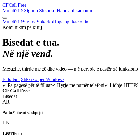
CF
Call Free
Mundësitë
Siguria
Shkarko
Hape aplikacionin
Mundësitë
Siguria
Shkarko
Hape aplikacionin
Komunikim pa kufij
Bisedat e tua.
Në një vend.
Mesazhe, thirrje me zë dhe video — një përvojë e pastër që funksio
Fillo tani
Shkarko për Windows
✓ Pa pagesë për të filluar
✓ Hyrje me numër telefoni
✓ Lidhje HTTP
CF
Call Free
Bisedat
AR
Arta
Shihemi së shpejti
LB
Leart
Foto