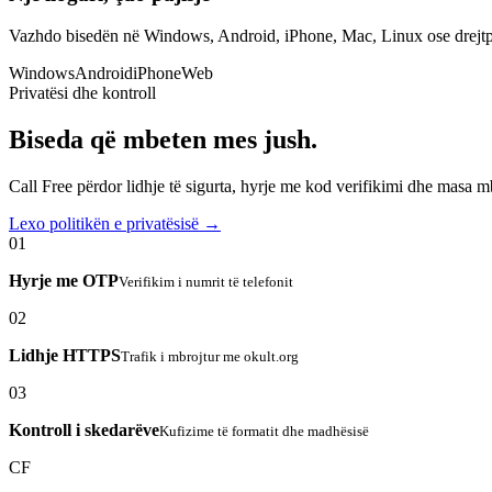
Vazhdo bisedën në Windows, Android, iPhone, Mac, Linux ose drejtp
Windows
Android
iPhone
Web
Privatësi dhe kontroll
Biseda që mbeten mes jush.
Call Free përdor lidhje të sigurta, hyrje me kod verifikimi dhe masa 
Lexo politikën e privatësisë →
01
Hyrje me OTP
Verifikim i numrit të telefonit
02
Lidhje HTTPS
Trafik i mbrojtur me okult.org
03
Kontroll i skedarëve
Kufizime të formatit dhe madhësisë
CF