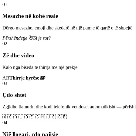
01
Mesazhe në kohë reale
Dërgo mesazhe, emoji dhe skedarë në një pamje të qartë e të shpejtë.
Përshëndetje 👋
Si je sot?
02
Zë dhe video
Kalo nga biseda te thirrja me një prekje.
AR
Thirrje hyrëse
☎
03
Çdo shtet
Zgjidhe flamurin dhe kodi telefonik vendoset automatikisht — përfs
🇽🇰 🇦🇱 🇩🇪 🇨🇭 🇺🇸 🇬🇧
04
Një llogari, çdo pajisje