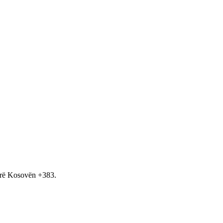
hirë Kosovën +383.