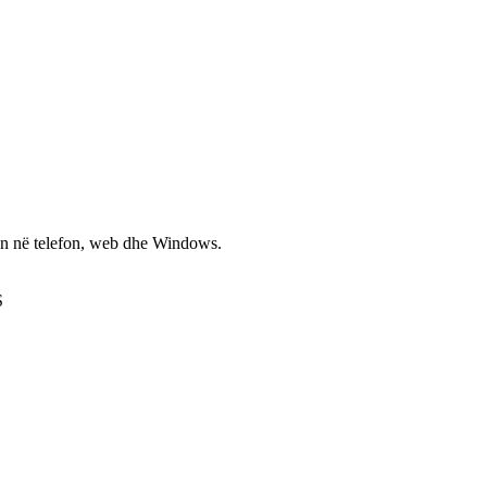
non në telefon, web dhe Windows.
S