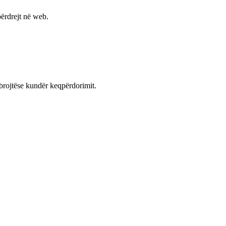
ërdrejt në web.
mbrojtëse kundër keqpërdorimit.