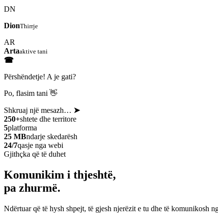
DN
Dion
Thirrje
AR
Arta
aktive tani
☎
Përshëndetje! A je gati?
Po, flasim tani 👋
Shkruaj një mesazh…
➤
250+
shtete dhe territore
5
platforma
25 MB
ndarje skedarësh
24/7
qasje nga webi
Gjithçka që të duhet
Komunikim i thjeshtë,
pa zhurmë.
Ndërtuar që të hysh shpejt, të gjesh njerëzit e tu dhe të komunikosh ng