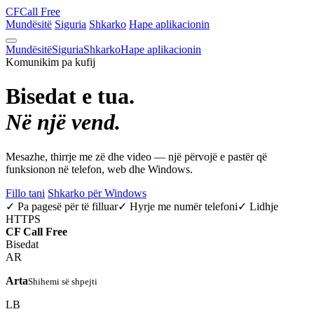
CF
Call Free
Mundësitë
Siguria
Shkarko
Hape aplikacionin
Mundësitë
Siguria
Shkarko
Hape aplikacionin
Komunikim pa kufij
Bisedat e tua.
Në një vend.
Mesazhe, thirrje me zë dhe video — një përvojë e pastër që
funksionon në telefon, web dhe Windows.
Fillo tani
Shkarko për Windows
✓ Pa pagesë për të filluar
✓ Hyrje me numër telefoni
✓ Lidhje
HTTPS
CF
Call Free
Bisedat
AR
Arta
Shihemi së shpejti
LB