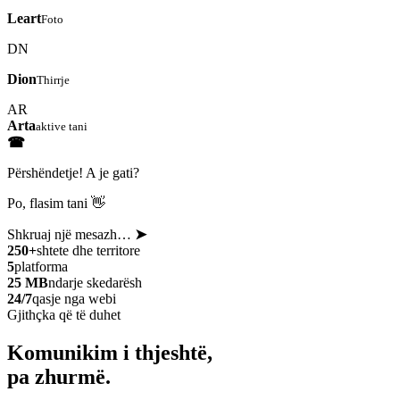
Leart
Foto
DN
Dion
Thirrje
AR
Arta
aktive tani
☎
Përshëndetje! A je gati?
Po, flasim tani 👋
Shkruaj një mesazh…
➤
250+
shtete dhe territore
5
platforma
25 MB
ndarje skedarësh
24/7
qasje nga webi
Gjithçka që të duhet
Komunikim i thjeshtë,
pa zhurmë.