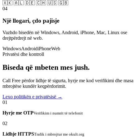
🇽🇰 🇦🇱 🇩🇪 🇨🇭 🇺🇸 🇬🇧
04
Një llogari, çdo pajisje
Vazhdo bisedën në Windows, Android, iPhone, Mac, Linux ose
drejtpërdrejt në web.
Windows
Android
iPhone
Web
Privatësi dhe kontroll
Biseda që mbeten mes jush.
Call Free përdor lidhje të sigurta, hyrje me kod verifikimi dhe masa
mbrojtëse kundër keqpërdorimit.
Lexo politikën e privatësisë →
01
Hyrje me OTP
Verifikim i numrit të telefonit
02
Lidhje HTTPS
Trafik i mbrojtur me okult.org