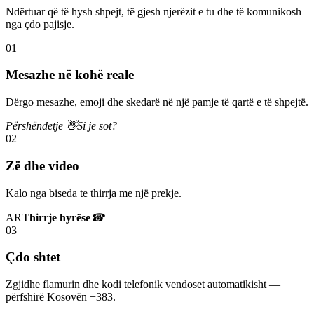
Ndërtuar që të hysh shpejt, të gjesh njerëzit e tu dhe të komunikosh
nga çdo pajisje.
01
Mesazhe në kohë reale
Dërgo mesazhe, emoji dhe skedarë në një pamje të qartë e të shpejtë.
Përshëndetje 👋
Si je sot?
02
Zë dhe video
Kalo nga biseda te thirrja me një prekje.
AR
Thirrje hyrëse
☎
03
Çdo shtet
Zgjidhe flamurin dhe kodi telefonik vendoset automatikisht —
përfshirë Kosovën +383.