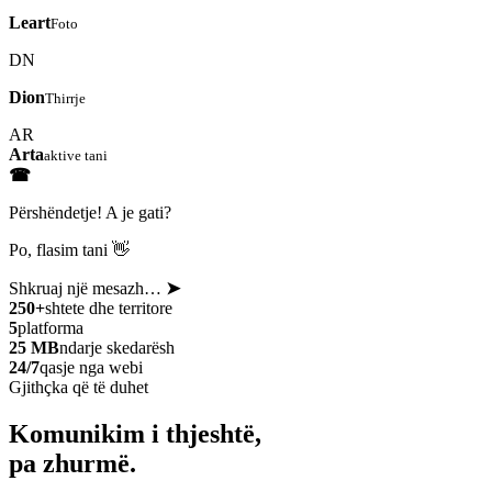
Leart
Foto
DN
Dion
Thirrje
AR
Arta
aktive tani
☎
Përshëndetje! A je gati?
Po, flasim tani 👋
Shkruaj një mesazh…
➤
250+
shtete dhe territore
5
platforma
25 MB
ndarje skedarësh
24/7
qasje nga webi
Gjithçka që të duhet
Komunikim i thjeshtë,
pa zhurmë.