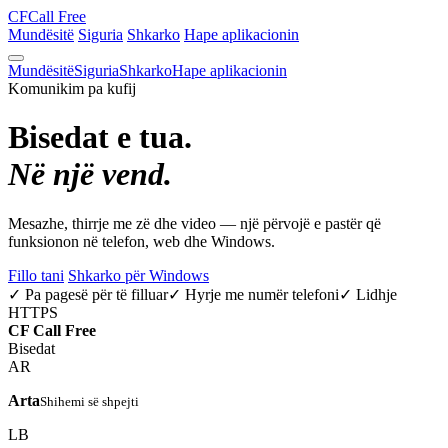
CF
Call Free
Mundësitë
Siguria
Shkarko
Hape aplikacionin
Mundësitë
Siguria
Shkarko
Hape aplikacionin
Komunikim pa kufij
Bisedat e tua.
Në një vend.
Mesazhe, thirrje me zë dhe video — një përvojë e pastër që
funksionon në telefon, web dhe Windows.
Fillo tani
Shkarko për Windows
✓ Pa pagesë për të filluar
✓ Hyrje me numër telefoni
✓ Lidhje
HTTPS
CF
Call Free
Bisedat
AR
Arta
Shihemi së shpejti
LB