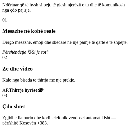
Ndërtuar që të hysh shpejt, të gjesh njerëzit e tu dhe të komunikosh
nga çdo pajisje.
01
Mesazhe në kohë reale
Dërgo mesazhe, emoji dhe skedarë në një pamje të qartë e të shpejtë.
Përshëndetje 👋
Si je sot?
02
Zë dhe video
Kalo nga biseda te thirrja me një prekje.
AR
Thirrje hyrëse
☎
03
Çdo shtet
Zgjidhe flamurin dhe kodi telefonik vendoset automatikisht —
përfshirë Kosovën +383.