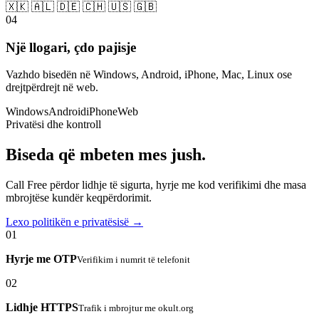
🇽🇰 🇦🇱 🇩🇪 🇨🇭 🇺🇸 🇬🇧
04
Një llogari, çdo pajisje
Vazhdo bisedën në Windows, Android, iPhone, Mac, Linux ose
drejtpërdrejt në web.
Windows
Android
iPhone
Web
Privatësi dhe kontroll
Biseda që mbeten mes jush.
Call Free përdor lidhje të sigurta, hyrje me kod verifikimi dhe masa
mbrojtëse kundër keqpërdorimit.
Lexo politikën e privatësisë →
01
Hyrje me OTP
Verifikim i numrit të telefonit
02
Lidhje HTTPS
Trafik i mbrojtur me okult.org