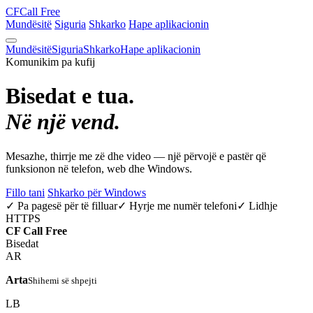
CF
Call Free
Mundësitë
Siguria
Shkarko
Hape aplikacionin
Mundësitë
Siguria
Shkarko
Hape aplikacionin
Komunikim pa kufij
Bisedat e tua.
Në një vend.
Mesazhe, thirrje me zë dhe video — një përvojë e pastër që
funksionon në telefon, web dhe Windows.
Fillo tani
Shkarko për Windows
✓ Pa pagesë për të filluar
✓ Hyrje me numër telefoni
✓ Lidhje
HTTPS
CF
Call Free
Bisedat
AR
Arta
Shihemi së shpejti
LB