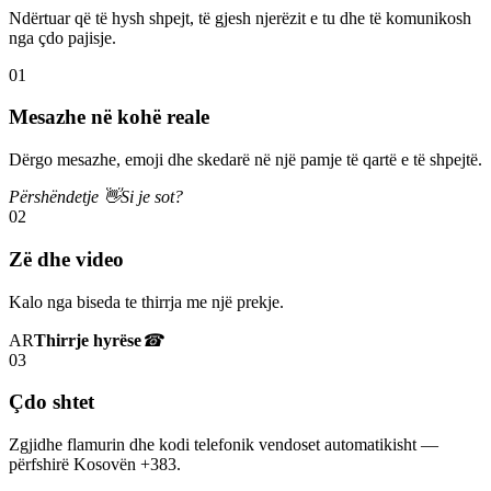
Ndërtuar që të hysh shpejt, të gjesh njerëzit e tu dhe të komunikosh
nga çdo pajisje.
01
Mesazhe në kohë reale
Dërgo mesazhe, emoji dhe skedarë në një pamje të qartë e të shpejtë.
Përshëndetje 👋
Si je sot?
02
Zë dhe video
Kalo nga biseda te thirrja me një prekje.
AR
Thirrje hyrëse
☎
03
Çdo shtet
Zgjidhe flamurin dhe kodi telefonik vendoset automatikisht —
përfshirë Kosovën +383.