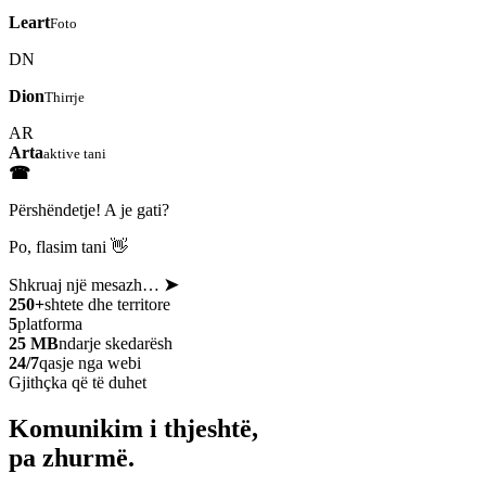
Leart
Foto
DN
Dion
Thirrje
AR
Arta
aktive tani
☎
Përshëndetje! A je gati?
Po, flasim tani 👋
Shkruaj një mesazh…
➤
250+
shtete dhe territore
5
platforma
25 MB
ndarje skedarësh
24/7
qasje nga webi
Gjithçka që të duhet
Komunikim i thjeshtë,
pa zhurmë.