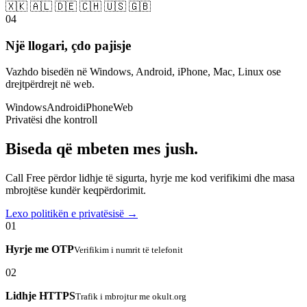
🇽🇰 🇦🇱 🇩🇪 🇨🇭 🇺🇸 🇬🇧
04
Një llogari, çdo pajisje
Vazhdo bisedën në Windows, Android, iPhone, Mac, Linux ose
drejtpërdrejt në web.
Windows
Android
iPhone
Web
Privatësi dhe kontroll
Biseda që mbeten mes jush.
Call Free përdor lidhje të sigurta, hyrje me kod verifikimi dhe masa
mbrojtëse kundër keqpërdorimit.
Lexo politikën e privatësisë →
01
Hyrje me OTP
Verifikim i numrit të telefonit
02
Lidhje HTTPS
Trafik i mbrojtur me okult.org