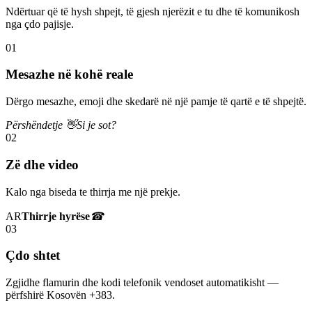
Ndërtuar që të hysh shpejt, të gjesh njerëzit e tu dhe të komunikosh
nga çdo pajisje.
01
Mesazhe në kohë reale
Dërgo mesazhe, emoji dhe skedarë në një pamje të qartë e të shpejtë.
Përshëndetje 👋
Si je sot?
02
Zë dhe video
Kalo nga biseda te thirrja me një prekje.
AR
Thirrje hyrëse
☎
03
Çdo shtet
Zgjidhe flamurin dhe kodi telefonik vendoset automatikisht —
përfshirë Kosovën +383.