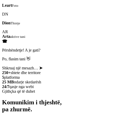
Leart
Foto
DN
Dion
Thirrje
AR
Arta
aktive tani
☎
Përshëndetje! A je gati?
Po, flasim tani 👋
Shkruaj një mesazh…
➤
250+
shtete dhe territore
5
platforma
25 MB
ndarje skedarësh
24/7
qasje nga webi
Gjithçka që të duhet
Komunikim i thjeshtë,
pa zhurmë.