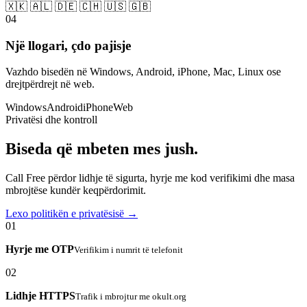
🇽🇰 🇦🇱 🇩🇪 🇨🇭 🇺🇸 🇬🇧
04
Një llogari, çdo pajisje
Vazhdo bisedën në Windows, Android, iPhone, Mac, Linux ose
drejtpërdrejt në web.
Windows
Android
iPhone
Web
Privatësi dhe kontroll
Biseda që mbeten mes jush.
Call Free përdor lidhje të sigurta, hyrje me kod verifikimi dhe masa
mbrojtëse kundër keqpërdorimit.
Lexo politikën e privatësisë →
01
Hyrje me OTP
Verifikim i numrit të telefonit
02
Lidhje HTTPS
Trafik i mbrojtur me okult.org