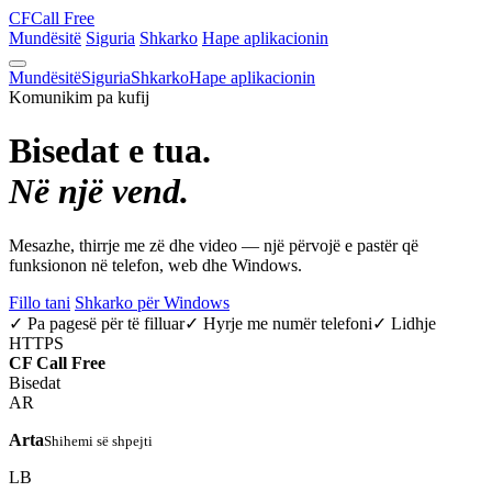
CF
Call Free
Mundësitë
Siguria
Shkarko
Hape aplikacionin
Mundësitë
Siguria
Shkarko
Hape aplikacionin
Komunikim pa kufij
Bisedat e tua.
Në një vend.
Mesazhe, thirrje me zë dhe video — një përvojë e pastër që
funksionon në telefon, web dhe Windows.
Fillo tani
Shkarko për Windows
✓ Pa pagesë për të filluar
✓ Hyrje me numër telefoni
✓ Lidhje
HTTPS
CF
Call Free
Bisedat
AR
Arta
Shihemi së shpejti
LB