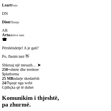
Leart
Foto
DN
Dion
Thirrje
AR
Arta
aktive tani
☎
Përshëndetje! A je gati?
Po, flasim tani 👋
Shkruaj një mesazh…
➤
250+
shtete dhe territore
5
platforma
25 MB
ndarje skedarësh
24/7
qasje nga webi
Gjithçka që të duhet
Komunikim i thjeshtë,
pa zhurmë.