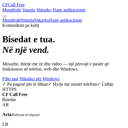
CF
Call Free
Mundësitë
Siguria
Shkarko
Hape aplikacionin
Mundësitë
Siguria
Shkarko
Hape aplikacionin
Komunikim pa kufij
Bisedat e tua.
Në një vend.
Mesazhe, thirrje me zë dhe video — një përvojë e pastër që
funksionon në telefon, web dhe Windows.
Fillo tani
Shkarko për Windows
✓ Pa pagesë për të filluar
✓ Hyrje me numër telefoni
✓ Lidhje
HTTPS
CF
Call Free
Bisedat
AR
Arta
Shihemi së shpejti
LB