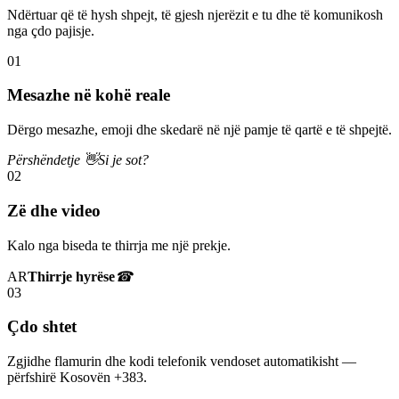
Ndërtuar që të hysh shpejt, të gjesh njerëzit e tu dhe të komunikosh
nga çdo pajisje.
01
Mesazhe në kohë reale
Dërgo mesazhe, emoji dhe skedarë në një pamje të qartë e të shpejtë.
Përshëndetje 👋
Si je sot?
02
Zë dhe video
Kalo nga biseda te thirrja me një prekje.
AR
Thirrje hyrëse
☎
03
Çdo shtet
Zgjidhe flamurin dhe kodi telefonik vendoset automatikisht —
përfshirë Kosovën +383.