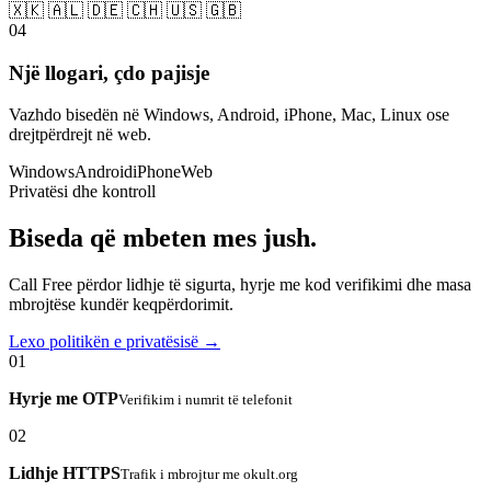
🇽🇰 🇦🇱 🇩🇪 🇨🇭 🇺🇸 🇬🇧
04
Një llogari, çdo pajisje
Vazhdo bisedën në Windows, Android, iPhone, Mac, Linux ose
drejtpërdrejt në web.
Windows
Android
iPhone
Web
Privatësi dhe kontroll
Biseda që mbeten mes jush.
Call Free përdor lidhje të sigurta, hyrje me kod verifikimi dhe masa
mbrojtëse kundër keqpërdorimit.
Lexo politikën e privatësisë →
01
Hyrje me OTP
Verifikim i numrit të telefonit
02
Lidhje HTTPS
Trafik i mbrojtur me okult.org