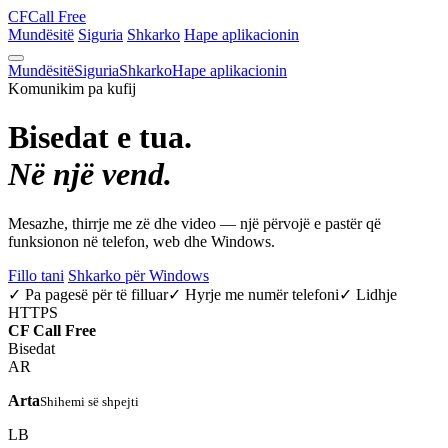
CF
Call Free
Mundësitë
Siguria
Shkarko
Hape aplikacionin
Mundësitë
Siguria
Shkarko
Hape aplikacionin
Komunikim pa kufij
Bisedat e tua.
Në një vend.
Mesazhe, thirrje me zë dhe video — një përvojë e pastër që
funksionon në telefon, web dhe Windows.
Fillo tani
Shkarko për Windows
✓ Pa pagesë për të filluar
✓ Hyrje me numër telefoni
✓ Lidhje
HTTPS
CF
Call Free
Bisedat
AR
Arta
Shihemi së shpejti
LB