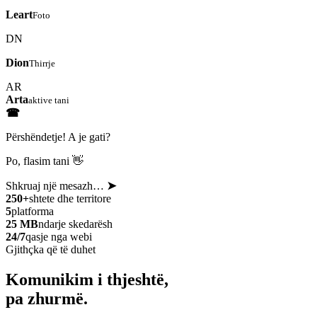
Leart
Foto
DN
Dion
Thirrje
AR
Arta
aktive tani
☎
Përshëndetje! A je gati?
Po, flasim tani 👋
Shkruaj një mesazh…
➤
250+
shtete dhe territore
5
platforma
25 MB
ndarje skedarësh
24/7
qasje nga webi
Gjithçka që të duhet
Komunikim i thjeshtë,
pa zhurmë.