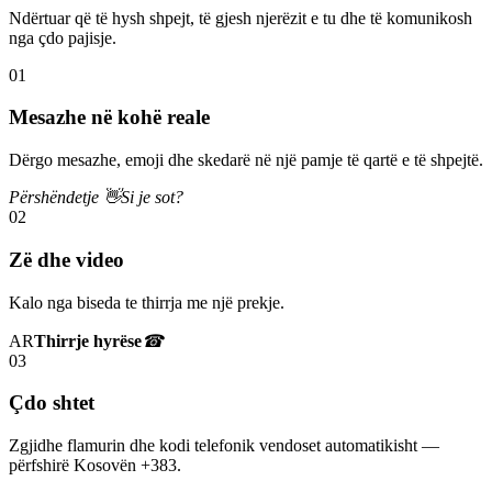
Ndërtuar që të hysh shpejt, të gjesh njerëzit e tu dhe të komunikosh
nga çdo pajisje.
01
Mesazhe në kohë reale
Dërgo mesazhe, emoji dhe skedarë në një pamje të qartë e të shpejtë.
Përshëndetje 👋
Si je sot?
02
Zë dhe video
Kalo nga biseda te thirrja me një prekje.
AR
Thirrje hyrëse
☎
03
Çdo shtet
Zgjidhe flamurin dhe kodi telefonik vendoset automatikisht —
përfshirë Kosovën +383.