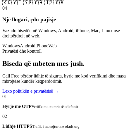
🇽🇰 🇦🇱 🇩🇪 🇨🇭 🇺🇸 🇬🇧
04
Një llogari, çdo pajisje
Vazhdo bisedën në Windows, Android, iPhone, Mac, Linux ose
drejtpërdrejt në web.
Windows
Android
iPhone
Web
Privatësi dhe kontroll
Biseda që mbeten mes jush.
Call Free përdor lidhje të sigurta, hyrje me kod verifikimi dhe masa
mbrojtëse kundër keqpërdorimit.
Lexo politikën e privatësisë →
01
Hyrje me OTP
Verifikim i numrit të telefonit
02
Lidhje HTTPS
Trafik i mbrojtur me okult.org