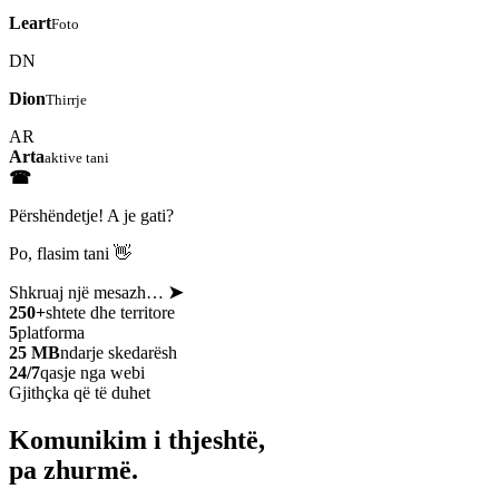
Leart
Foto
DN
Dion
Thirrje
AR
Arta
aktive tani
☎
Përshëndetje! A je gati?
Po, flasim tani 👋
Shkruaj një mesazh…
➤
250+
shtete dhe territore
5
platforma
25 MB
ndarje skedarësh
24/7
qasje nga webi
Gjithçka që të duhet
Komunikim i thjeshtë,
pa zhurmë.