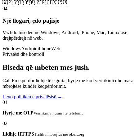
🇽🇰 🇦🇱 🇩🇪 🇨🇭 🇺🇸 🇬🇧
04
Një llogari, çdo pajisje
Vazhdo bisedën në Windows, Android, iPhone, Mac, Linux ose
drejtpërdrejt në web.
Windows
Android
iPhone
Web
Privatësi dhe kontroll
Biseda që mbeten mes jush.
Call Free përdor lidhje të sigurta, hyrje me kod verifikimi dhe masa
mbrojtëse kundër keqpërdorimit.
Lexo politikën e privatësisë →
01
Hyrje me OTP
Verifikim i numrit të telefonit
02
Lidhje HTTPS
Trafik i mbrojtur me okult.org