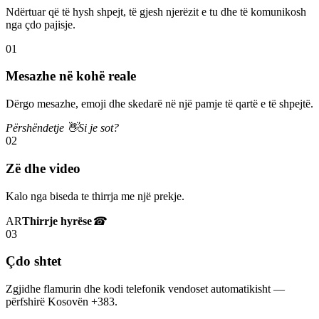
Ndërtuar që të hysh shpejt, të gjesh njerëzit e tu dhe të komunikosh
nga çdo pajisje.
01
Mesazhe në kohë reale
Dërgo mesazhe, emoji dhe skedarë në një pamje të qartë e të shpejtë.
Përshëndetje 👋
Si je sot?
02
Zë dhe video
Kalo nga biseda te thirrja me një prekje.
AR
Thirrje hyrëse
☎
03
Çdo shtet
Zgjidhe flamurin dhe kodi telefonik vendoset automatikisht —
përfshirë Kosovën +383.