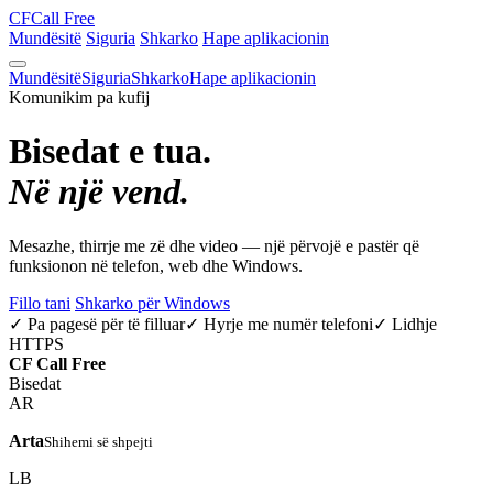
CF
Call Free
Mundësitë
Siguria
Shkarko
Hape aplikacionin
Mundësitë
Siguria
Shkarko
Hape aplikacionin
Komunikim pa kufij
Bisedat e tua.
Në një vend.
Mesazhe, thirrje me zë dhe video — një përvojë e pastër që
funksionon në telefon, web dhe Windows.
Fillo tani
Shkarko për Windows
✓ Pa pagesë për të filluar
✓ Hyrje me numër telefoni
✓ Lidhje
HTTPS
CF
Call Free
Bisedat
AR
Arta
Shihemi së shpejti
LB