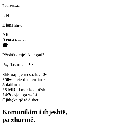
Leart
Foto
DN
Dion
Thirrje
AR
Arta
aktive tani
☎
Përshëndetje! A je gati?
Po, flasim tani 👋
Shkruaj një mesazh…
➤
250+
shtete dhe territore
5
platforma
25 MB
ndarje skedarësh
24/7
qasje nga webi
Gjithçka që të duhet
Komunikim i thjeshtë,
pa zhurmë.