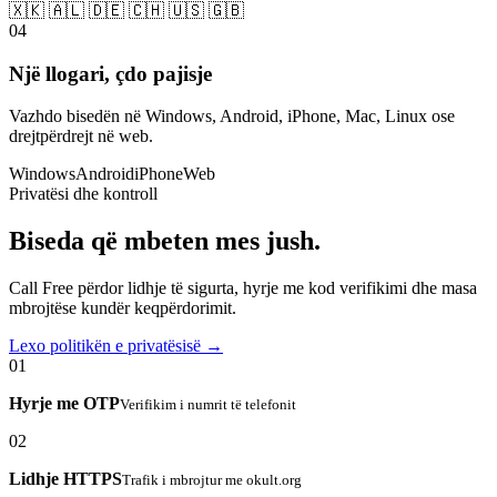
🇽🇰 🇦🇱 🇩🇪 🇨🇭 🇺🇸 🇬🇧
04
Një llogari, çdo pajisje
Vazhdo bisedën në Windows, Android, iPhone, Mac, Linux ose
drejtpërdrejt në web.
Windows
Android
iPhone
Web
Privatësi dhe kontroll
Biseda që mbeten mes jush.
Call Free përdor lidhje të sigurta, hyrje me kod verifikimi dhe masa
mbrojtëse kundër keqpërdorimit.
Lexo politikën e privatësisë →
01
Hyrje me OTP
Verifikim i numrit të telefonit
02
Lidhje HTTPS
Trafik i mbrojtur me okult.org