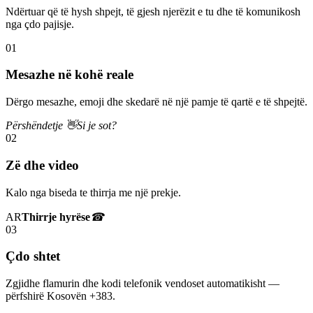
Ndërtuar që të hysh shpejt, të gjesh njerëzit e tu dhe të komunikosh
nga çdo pajisje.
01
Mesazhe në kohë reale
Dërgo mesazhe, emoji dhe skedarë në një pamje të qartë e të shpejtë.
Përshëndetje 👋
Si je sot?
02
Zë dhe video
Kalo nga biseda te thirrja me një prekje.
AR
Thirrje hyrëse
☎
03
Çdo shtet
Zgjidhe flamurin dhe kodi telefonik vendoset automatikisht —
përfshirë Kosovën +383.