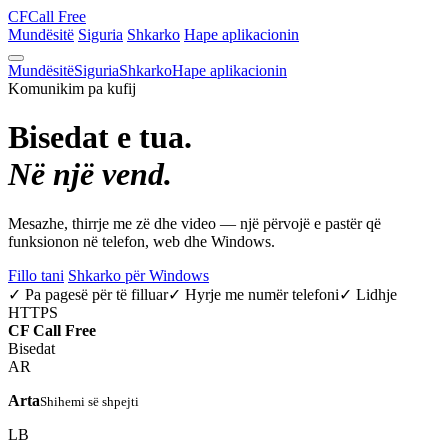
CF
Call Free
Mundësitë
Siguria
Shkarko
Hape aplikacionin
Mundësitë
Siguria
Shkarko
Hape aplikacionin
Komunikim pa kufij
Bisedat e tua.
Në një vend.
Mesazhe, thirrje me zë dhe video — një përvojë e pastër që
funksionon në telefon, web dhe Windows.
Fillo tani
Shkarko për Windows
✓ Pa pagesë për të filluar
✓ Hyrje me numër telefoni
✓ Lidhje
HTTPS
CF
Call Free
Bisedat
AR
Arta
Shihemi së shpejti
LB