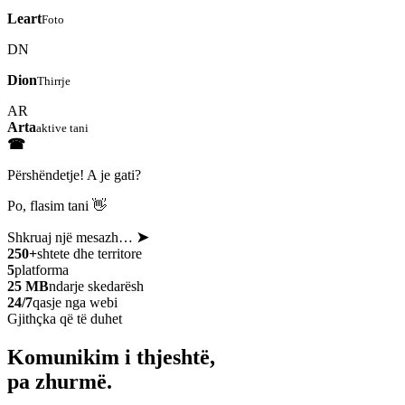
Leart
Foto
DN
Dion
Thirrje
AR
Arta
aktive tani
☎
Përshëndetje! A je gati?
Po, flasim tani 👋
Shkruaj një mesazh…
➤
250+
shtete dhe territore
5
platforma
25 MB
ndarje skedarësh
24/7
qasje nga webi
Gjithçka që të duhet
Komunikim i thjeshtë,
pa zhurmë.