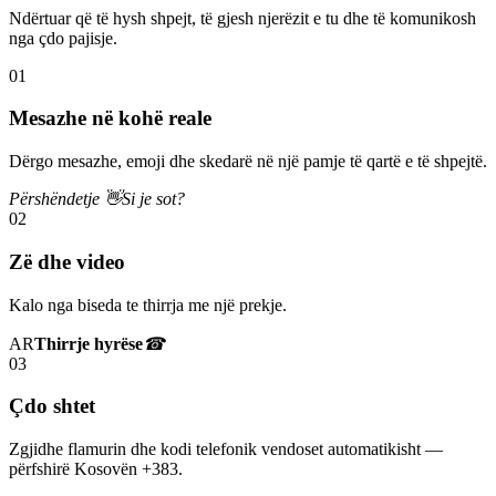
Ndërtuar që të hysh shpejt, të gjesh njerëzit e tu dhe të komunikosh
nga çdo pajisje.
01
Mesazhe në kohë reale
Dërgo mesazhe, emoji dhe skedarë në një pamje të qartë e të shpejtë.
Përshëndetje 👋
Si je sot?
02
Zë dhe video
Kalo nga biseda te thirrja me një prekje.
AR
Thirrje hyrëse
☎
03
Çdo shtet
Zgjidhe flamurin dhe kodi telefonik vendoset automatikisht —
përfshirë Kosovën +383.