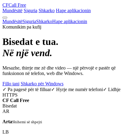
CF
Call Free
Mundësitë
Siguria
Shkarko
Hape aplikacionin
Mundësitë
Siguria
Shkarko
Hape aplikacionin
Komunikim pa kufij
Bisedat e tua.
Në një vend.
Mesazhe, thirrje me zë dhe video — një përvojë e pastër që
funksionon në telefon, web dhe Windows.
Fillo tani
Shkarko për Windows
✓ Pa pagesë për të filluar
✓ Hyrje me numër telefoni
✓ Lidhje
HTTPS
CF
Call Free
Bisedat
AR
Arta
Shihemi së shpejti
LB