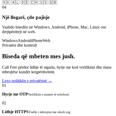
🇽🇰 🇦🇱 🇩🇪 🇨🇭 🇺🇸 🇬🇧
04
Një llogari, çdo pajisje
Vazhdo bisedën në Windows, Android, iPhone, Mac, Linux ose
drejtpërdrejt në web.
Windows
Android
iPhone
Web
Privatësi dhe kontroll
Biseda që mbeten mes jush.
Call Free përdor lidhje të sigurta, hyrje me kod verifikimi dhe masa
mbrojtëse kundër keqpërdorimit.
Lexo politikën e privatësisë →
01
Hyrje me OTP
Verifikim i numrit të telefonit
02
Lidhje HTTPS
Trafik i mbrojtur me okult.org