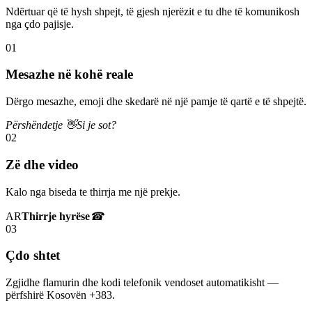
Ndërtuar që të hysh shpejt, të gjesh njerëzit e tu dhe të komunikosh
nga çdo pajisje.
01
Mesazhe në kohë reale
Dërgo mesazhe, emoji dhe skedarë në një pamje të qartë e të shpejtë.
Përshëndetje 👋
Si je sot?
02
Zë dhe video
Kalo nga biseda te thirrja me një prekje.
AR
Thirrje hyrëse
☎
03
Çdo shtet
Zgjidhe flamurin dhe kodi telefonik vendoset automatikisht —
përfshirë Kosovën +383.