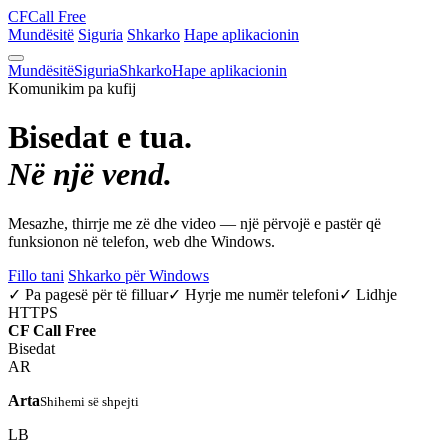
CF
Call Free
Mundësitë
Siguria
Shkarko
Hape aplikacionin
Mundësitë
Siguria
Shkarko
Hape aplikacionin
Komunikim pa kufij
Bisedat e tua.
Në një vend.
Mesazhe, thirrje me zë dhe video — një përvojë e pastër që
funksionon në telefon, web dhe Windows.
Fillo tani
Shkarko për Windows
✓ Pa pagesë për të filluar
✓ Hyrje me numër telefoni
✓ Lidhje
HTTPS
CF
Call Free
Bisedat
AR
Arta
Shihemi së shpejti
LB