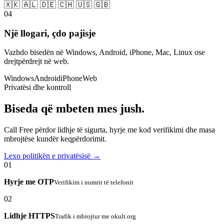
🇽🇰 🇦🇱 🇩🇪 🇨🇭 🇺🇸 🇬🇧
04
Një llogari, çdo pajisje
Vazhdo bisedën në Windows, Android, iPhone, Mac, Linux ose
drejtpërdrejt në web.
Windows
Android
iPhone
Web
Privatësi dhe kontroll
Biseda që mbeten mes jush.
Call Free përdor lidhje të sigurta, hyrje me kod verifikimi dhe masa
mbrojtëse kundër keqpërdorimit.
Lexo politikën e privatësisë →
01
Hyrje me OTP
Verifikim i numrit të telefonit
02
Lidhje HTTPS
Trafik i mbrojtur me okult.org