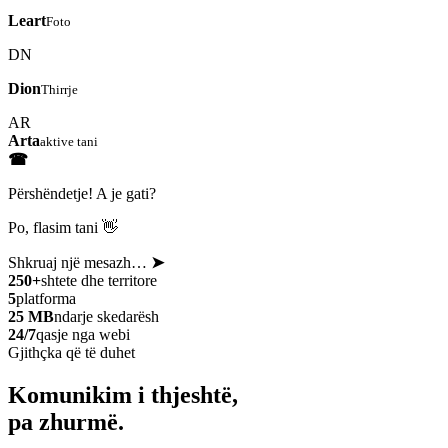
Leart
Foto
DN
Dion
Thirrje
AR
Arta
aktive tani
☎
Përshëndetje! A je gati?
Po, flasim tani 👋
Shkruaj një mesazh…
➤
250+
shtete dhe territore
5
platforma
25 MB
ndarje skedarësh
24/7
qasje nga webi
Gjithçka që të duhet
Komunikim i thjeshtë,
pa zhurmë.