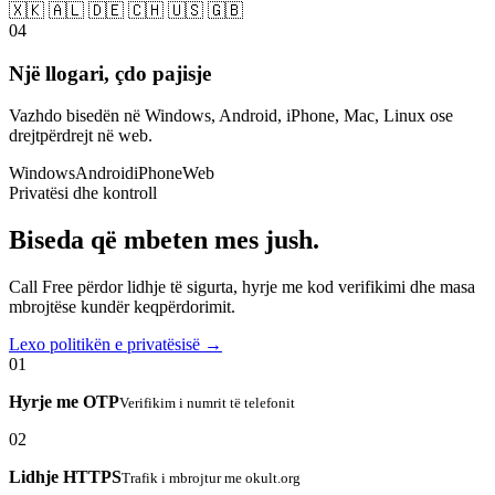
🇽🇰 🇦🇱 🇩🇪 🇨🇭 🇺🇸 🇬🇧
04
Një llogari, çdo pajisje
Vazhdo bisedën në Windows, Android, iPhone, Mac, Linux ose
drejtpërdrejt në web.
Windows
Android
iPhone
Web
Privatësi dhe kontroll
Biseda që mbeten mes jush.
Call Free përdor lidhje të sigurta, hyrje me kod verifikimi dhe masa
mbrojtëse kundër keqpërdorimit.
Lexo politikën e privatësisë →
01
Hyrje me OTP
Verifikim i numrit të telefonit
02
Lidhje HTTPS
Trafik i mbrojtur me okult.org