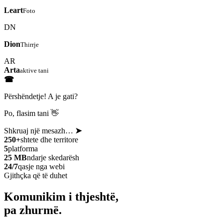
Leart
Foto
DN
Dion
Thirrje
AR
Arta
aktive tani
☎
Përshëndetje! A je gati?
Po, flasim tani 👋
Shkruaj një mesazh…
➤
250+
shtete dhe territore
5
platforma
25 MB
ndarje skedarësh
24/7
qasje nga webi
Gjithçka që të duhet
Komunikim i thjeshtë,
pa zhurmë.