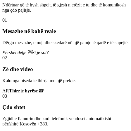
Ndërtuar që të hysh shpejt, të gjesh njerëzit e tu dhe të komunikosh
nga çdo pajisje.
01
Mesazhe në kohë reale
Dërgo mesazhe, emoji dhe skedarë në një pamje të qartë e të shpejtë.
Përshëndetje 👋
Si je sot?
02
Zë dhe video
Kalo nga biseda te thirrja me një prekje.
AR
Thirrje hyrëse
☎
03
Çdo shtet
Zgjidhe flamurin dhe kodi telefonik vendoset automatikisht —
përfshirë Kosovën +383.