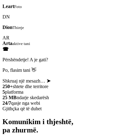
Leart
Foto
DN
Dion
Thirrje
AR
Arta
aktive tani
☎
Përshëndetje! A je gati?
Po, flasim tani 👋
Shkruaj një mesazh…
➤
250+
shtete dhe territore
5
platforma
25 MB
ndarje skedarësh
24/7
qasje nga webi
Gjithçka që të duhet
Komunikim i thjeshtë,
pa zhurmë.