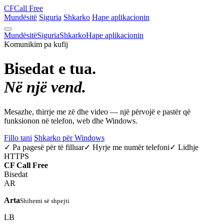
CF
Call Free
Mundësitë
Siguria
Shkarko
Hape aplikacionin
Mundësitë
Siguria
Shkarko
Hape aplikacionin
Komunikim pa kufij
Bisedat e tua.
Në një vend.
Mesazhe, thirrje me zë dhe video — një përvojë e pastër që
funksionon në telefon, web dhe Windows.
Fillo tani
Shkarko për Windows
✓ Pa pagesë për të filluar
✓ Hyrje me numër telefoni
✓ Lidhje
HTTPS
CF
Call Free
Bisedat
AR
Arta
Shihemi së shpejti
LB