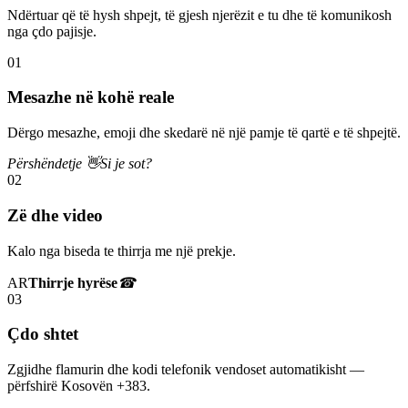
Ndërtuar që të hysh shpejt, të gjesh njerëzit e tu dhe të komunikosh
nga çdo pajisje.
01
Mesazhe në kohë reale
Dërgo mesazhe, emoji dhe skedarë në një pamje të qartë e të shpejtë.
Përshëndetje 👋
Si je sot?
02
Zë dhe video
Kalo nga biseda te thirrja me një prekje.
AR
Thirrje hyrëse
☎
03
Çdo shtet
Zgjidhe flamurin dhe kodi telefonik vendoset automatikisht —
përfshirë Kosovën +383.