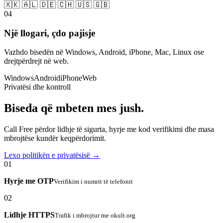
🇽🇰 🇦🇱 🇩🇪 🇨🇭 🇺🇸 🇬🇧
04
Një llogari, çdo pajisje
Vazhdo bisedën në Windows, Android, iPhone, Mac, Linux ose
drejtpërdrejt në web.
Windows
Android
iPhone
Web
Privatësi dhe kontroll
Biseda që mbeten mes jush.
Call Free përdor lidhje të sigurta, hyrje me kod verifikimi dhe masa
mbrojtëse kundër keqpërdorimit.
Lexo politikën e privatësisë →
01
Hyrje me OTP
Verifikim i numrit të telefonit
02
Lidhje HTTPS
Trafik i mbrojtur me okult.org