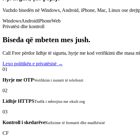
Vazhdo bisedën në Windows, Android, iPhone, Mac, Linux ose drejtp
Windows
Android
iPhone
Web
Privatësi dhe kontroll
Biseda që mbeten mes jush.
Call Free përdor lidhje të sigurta, hyrje me kod verifikimi dhe masa 
Lexo politikën e privatësisë →
01
Hyrje me OTP
Verifikim i numrit të telefonit
02
Lidhje HTTPS
Trafik i mbrojtur me okult.org
03
Kontroll i skedarëve
Kufizime të formatit dhe madhësisë
CF