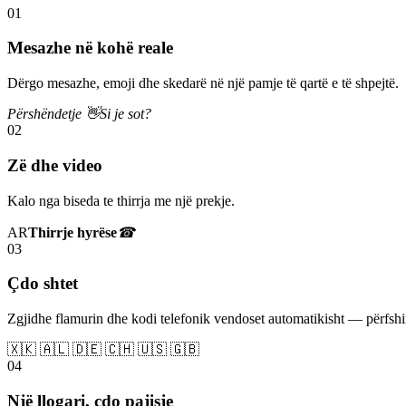
01
Mesazhe në kohë reale
Dërgo mesazhe, emoji dhe skedarë në një pamje të qartë e të shpejtë.
Përshëndetje 👋
Si je sot?
02
Zë dhe video
Kalo nga biseda te thirrja me një prekje.
AR
Thirrje hyrëse
☎
03
Çdo shtet
Zgjidhe flamurin dhe kodi telefonik vendoset automatikisht — përfs
🇽🇰 🇦🇱 🇩🇪 🇨🇭 🇺🇸 🇬🇧
04
Një llogari, çdo pajisje