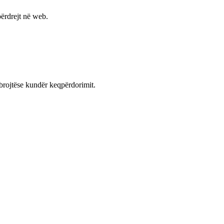
ërdrejt në web.
mbrojtëse kundër keqpërdorimit.