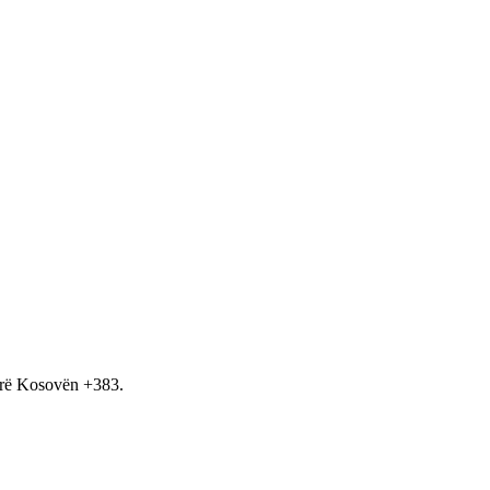
hirë Kosovën +383.