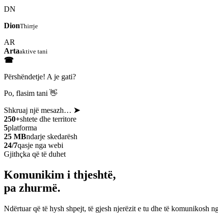
DN
Dion
Thirrje
AR
Arta
aktive tani
☎
Përshëndetje! A je gati?
Po, flasim tani 👋
Shkruaj një mesazh…
➤
250+
shtete dhe territore
5
platforma
25 MB
ndarje skedarësh
24/7
qasje nga webi
Gjithçka që të duhet
Komunikim i thjeshtë,
pa zhurmë.
Ndërtuar që të hysh shpejt, të gjesh njerëzit e tu dhe të komunikosh ng