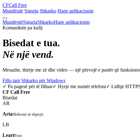
CF
Call Free
Mundësitë
Siguria
Shkarko
Hape aplikacionin
Mundësitë
Siguria
Shkarko
Hape aplikacionin
Komunikim pa kufij
Bisedat e tua.
Në një vend.
Mesazhe, thirrje me zë dhe video — një përvojë e pastër që funksio
Fillo tani
Shkarko për Windows
✓ Pa pagesë për të filluar
✓ Hyrje me numër telefoni
✓ Lidhje HTTP
CF
Call Free
Bisedat
AR
Arta
Shihemi së shpejti
LB
Leart
Foto