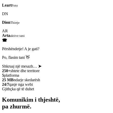
Leart
Foto
DN
Dion
Thirrje
AR
Arta
aktive tani
☎
Përshëndetje! A je gati?
Po, flasim tani 👋
Shkruaj një mesazh…
➤
250+
shtete dhe territore
5
platforma
25 MB
ndarje skedarësh
24/7
qasje nga webi
Gjithçka që të duhet
Komunikim i thjeshtë,
pa zhurmë.