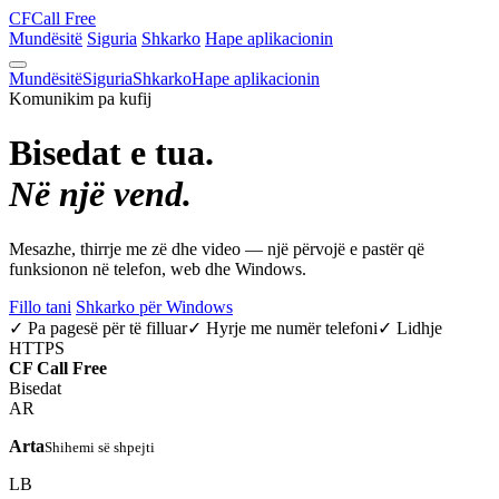
CF
Call Free
Mundësitë
Siguria
Shkarko
Hape aplikacionin
Mundësitë
Siguria
Shkarko
Hape aplikacionin
Komunikim pa kufij
Bisedat e tua.
Në një vend.
Mesazhe, thirrje me zë dhe video — një përvojë e pastër që
funksionon në telefon, web dhe Windows.
Fillo tani
Shkarko për Windows
✓ Pa pagesë për të filluar
✓ Hyrje me numër telefoni
✓ Lidhje
HTTPS
CF
Call Free
Bisedat
AR
Arta
Shihemi së shpejti
LB