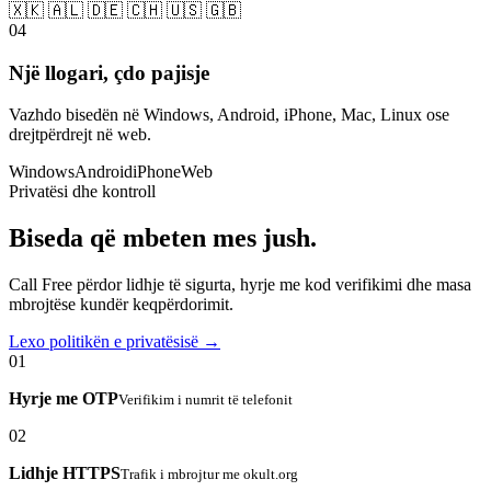
🇽🇰 🇦🇱 🇩🇪 🇨🇭 🇺🇸 🇬🇧
04
Një llogari, çdo pajisje
Vazhdo bisedën në Windows, Android, iPhone, Mac, Linux ose
drejtpërdrejt në web.
Windows
Android
iPhone
Web
Privatësi dhe kontroll
Biseda që mbeten mes jush.
Call Free përdor lidhje të sigurta, hyrje me kod verifikimi dhe masa
mbrojtëse kundër keqpërdorimit.
Lexo politikën e privatësisë →
01
Hyrje me OTP
Verifikim i numrit të telefonit
02
Lidhje HTTPS
Trafik i mbrojtur me okult.org