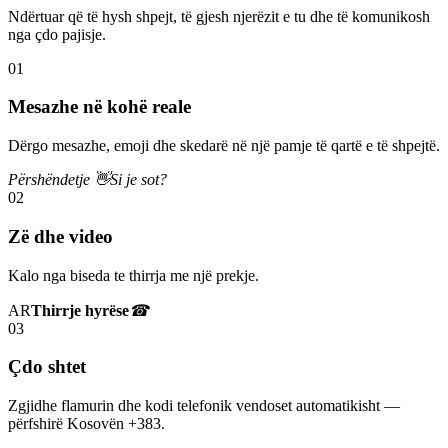
Ndërtuar që të hysh shpejt, të gjesh njerëzit e tu dhe të komunikosh
nga çdo pajisje.
01
Mesazhe në kohë reale
Dërgo mesazhe, emoji dhe skedarë në një pamje të qartë e të shpejtë.
Përshëndetje 👋
Si je sot?
02
Zë dhe video
Kalo nga biseda te thirrja me një prekje.
AR
Thirrje hyrëse
☎
03
Çdo shtet
Zgjidhe flamurin dhe kodi telefonik vendoset automatikisht —
përfshirë Kosovën +383.