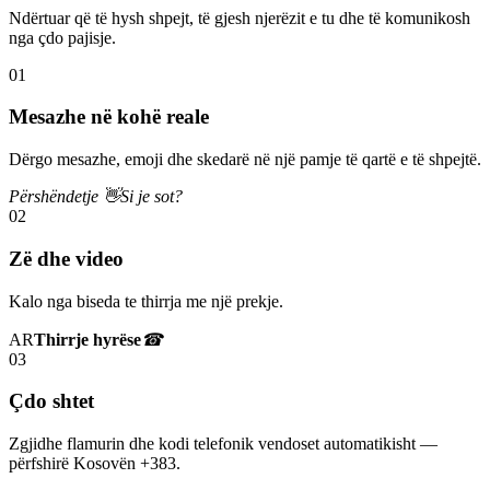
Ndërtuar që të hysh shpejt, të gjesh njerëzit e tu dhe të komunikosh
nga çdo pajisje.
01
Mesazhe në kohë reale
Dërgo mesazhe, emoji dhe skedarë në një pamje të qartë e të shpejtë.
Përshëndetje 👋
Si je sot?
02
Zë dhe video
Kalo nga biseda te thirrja me një prekje.
AR
Thirrje hyrëse
☎
03
Çdo shtet
Zgjidhe flamurin dhe kodi telefonik vendoset automatikisht —
përfshirë Kosovën +383.