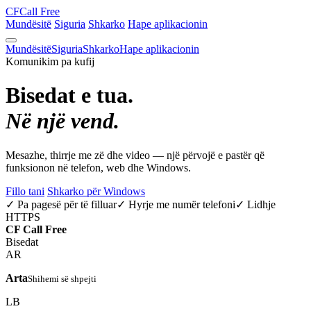
CF
Call Free
Mundësitë
Siguria
Shkarko
Hape aplikacionin
Mundësitë
Siguria
Shkarko
Hape aplikacionin
Komunikim pa kufij
Bisedat e tua.
Në një vend.
Mesazhe, thirrje me zë dhe video — një përvojë e pastër që
funksionon në telefon, web dhe Windows.
Fillo tani
Shkarko për Windows
✓ Pa pagesë për të filluar
✓ Hyrje me numër telefoni
✓ Lidhje
HTTPS
CF
Call Free
Bisedat
AR
Arta
Shihemi së shpejti
LB