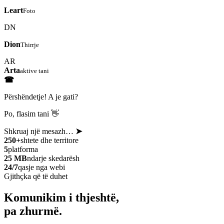
Leart
Foto
DN
Dion
Thirrje
AR
Arta
aktive tani
☎
Përshëndetje! A je gati?
Po, flasim tani 👋
Shkruaj një mesazh…
➤
250+
shtete dhe territore
5
platforma
25 MB
ndarje skedarësh
24/7
qasje nga webi
Gjithçka që të duhet
Komunikim i thjeshtë,
pa zhurmë.