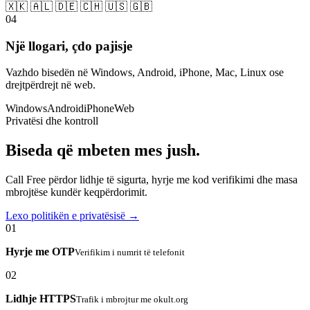
🇽🇰 🇦🇱 🇩🇪 🇨🇭 🇺🇸 🇬🇧
04
Një llogari, çdo pajisje
Vazhdo bisedën në Windows, Android, iPhone, Mac, Linux ose
drejtpërdrejt në web.
Windows
Android
iPhone
Web
Privatësi dhe kontroll
Biseda që mbeten mes jush.
Call Free përdor lidhje të sigurta, hyrje me kod verifikimi dhe masa
mbrojtëse kundër keqpërdorimit.
Lexo politikën e privatësisë →
01
Hyrje me OTP
Verifikim i numrit të telefonit
02
Lidhje HTTPS
Trafik i mbrojtur me okult.org