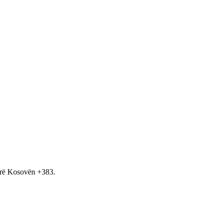
hirë Kosovën +383.