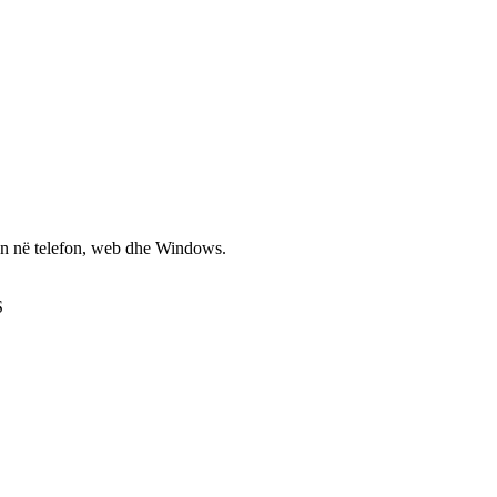
non në telefon, web dhe Windows.
S