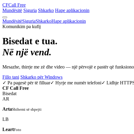
CF
Call Free
Mundësitë
Siguria
Shkarko
Hape aplikacionin
Mundësitë
Siguria
Shkarko
Hape aplikacionin
Komunikim pa kufij
Bisedat e tua.
Në një vend.
Mesazhe, thirrje me zë dhe video — një përvojë e pastër që funksio
Fillo tani
Shkarko për Windows
✓ Pa pagesë për të filluar
✓ Hyrje me numër telefoni
✓ Lidhje HTTP
CF
Call Free
Bisedat
AR
Arta
Shihemi së shpejti
LB
Leart
Foto