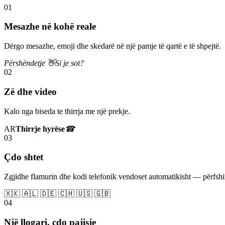
01
Mesazhe në kohë reale
Dërgo mesazhe, emoji dhe skedarë në një pamje të qartë e të shpejtë.
Përshëndetje 👋
Si je sot?
02
Zë dhe video
Kalo nga biseda te thirrja me një prekje.
AR
Thirrje hyrëse
☎
03
Çdo shtet
Zgjidhe flamurin dhe kodi telefonik vendoset automatikisht — përfs
🇽🇰 🇦🇱 🇩🇪 🇨🇭 🇺🇸 🇬🇧
04
Një llogari, çdo pajisje