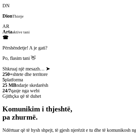
DN
Dion
Thirrje
AR
Arta
aktive tani
☎
Përshëndetje! A je gati?
Po, flasim tani 👋
Shkruaj një mesazh…
➤
250+
shtete dhe territore
5
platforma
25 MB
ndarje skedarësh
24/7
qasje nga webi
Gjithçka që të duhet
Komunikim i thjeshtë,
pa zhurmë.
Ndërtuar që të hysh shpejt, të gjesh njerëzit e tu dhe të komunikosh ng