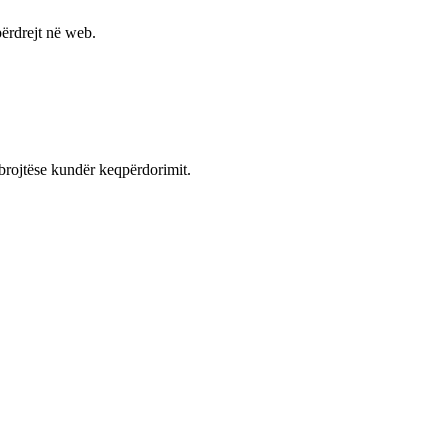
ërdrejt në web.
mbrojtëse kundër keqpërdorimit.