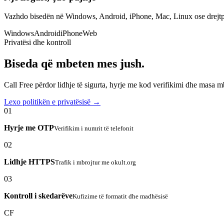
Vazhdo bisedën në Windows, Android, iPhone, Mac, Linux ose drejtp
Windows
Android
iPhone
Web
Privatësi dhe kontroll
Biseda që mbeten mes jush.
Call Free përdor lidhje të sigurta, hyrje me kod verifikimi dhe masa 
Lexo politikën e privatësisë →
01
Hyrje me OTP
Verifikim i numrit të telefonit
02
Lidhje HTTPS
Trafik i mbrojtur me okult.org
03
Kontroll i skedarëve
Kufizime të formatit dhe madhësisë
CF