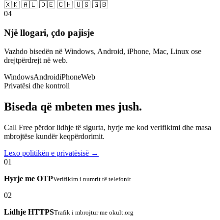
🇽🇰 🇦🇱 🇩🇪 🇨🇭 🇺🇸 🇬🇧
04
Një llogari, çdo pajisje
Vazhdo bisedën në Windows, Android, iPhone, Mac, Linux ose
drejtpërdrejt në web.
Windows
Android
iPhone
Web
Privatësi dhe kontroll
Biseda që mbeten mes jush.
Call Free përdor lidhje të sigurta, hyrje me kod verifikimi dhe masa
mbrojtëse kundër keqpërdorimit.
Lexo politikën e privatësisë →
01
Hyrje me OTP
Verifikim i numrit të telefonit
02
Lidhje HTTPS
Trafik i mbrojtur me okult.org