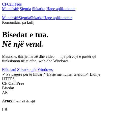
CF
Call Free
Mundësitë
Siguria
Shkarko
Hape aplikacionin
Mundësitë
Siguria
Shkarko
Hape aplikacionin
Komunikim pa kufij
Bisedat e tua.
Në një vend.
Mesazhe, thirrje me zë dhe video — një përvojë e pastër që
funksionon në telefon, web dhe Windows.
Fillo tani
Shkarko për Windows
✓ Pa pagesë për të filluar
✓ Hyrje me numër telefoni
✓ Lidhje
HTTPS
CF
Call Free
Bisedat
AR
Arta
Shihemi së shpejti
LB