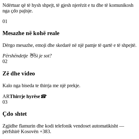
Ndërtuar që të hysh shpejt, të gjesh njerëzit e tu dhe të komunikosh
nga çdo pajisje.
01
Mesazhe në kohë reale
Dërgo mesazhe, emoji dhe skedarë në një pamje të qartë e të shpejtë.
Përshëndetje 👋
Si je sot?
02
Zë dhe video
Kalo nga biseda te thirrja me një prekje.
AR
Thirrje hyrëse
☎
03
Çdo shtet
Zgjidhe flamurin dhe kodi telefonik vendoset automatikisht —
përfshirë Kosovën +383.