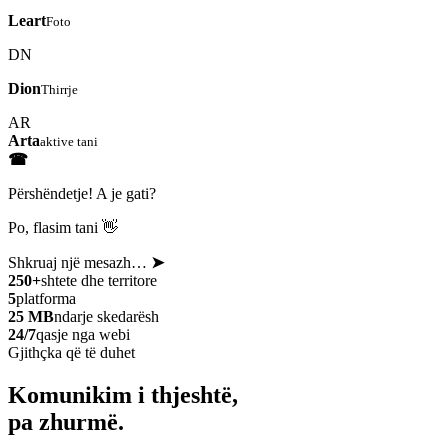
Leart
Foto
DN
Dion
Thirrje
AR
Arta
aktive tani
☎
Përshëndetje! A je gati?
Po, flasim tani 👋
Shkruaj një mesazh…
➤
250+
shtete dhe territore
5
platforma
25 MB
ndarje skedarësh
24/7
qasje nga webi
Gjithçka që të duhet
Komunikim i thjeshtë,
pa zhurmë.