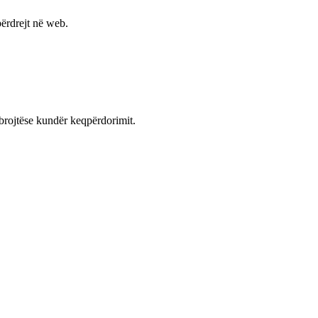
ërdrejt në web.
mbrojtëse kundër keqpërdorimit.