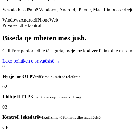
Vazhdo bisedën në Windows, Android, iPhone, Mac, Linux ose drejtp
Windows
Android
iPhone
Web
Privatësi dhe kontroll
Biseda që mbeten mes jush.
Call Free përdor lidhje të sigurta, hyrje me kod verifikimi dhe masa 
Lexo politikën e privatësisë →
01
Hyrje me OTP
Verifikim i numrit të telefonit
02
Lidhje HTTPS
Trafik i mbrojtur me okult.org
03
Kontroll i skedarëve
Kufizime të formatit dhe madhësisë
CF