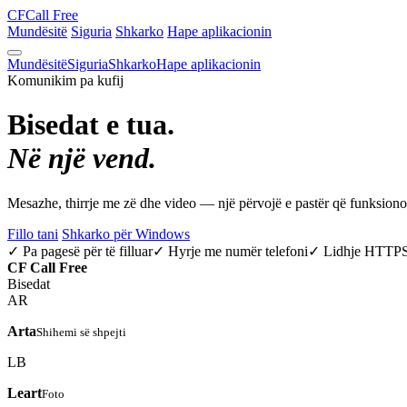
CF
Call Free
Mundësitë
Siguria
Shkarko
Hape aplikacionin
Mundësitë
Siguria
Shkarko
Hape aplikacionin
Komunikim pa kufij
Bisedat e tua.
Në një vend.
Mesazhe, thirrje me zë dhe video — një përvojë e pastër që funksio
Fillo tani
Shkarko për Windows
✓ Pa pagesë për të filluar
✓ Hyrje me numër telefoni
✓ Lidhje HTTP
CF
Call Free
Bisedat
AR
Arta
Shihemi së shpejti
LB
Leart
Foto