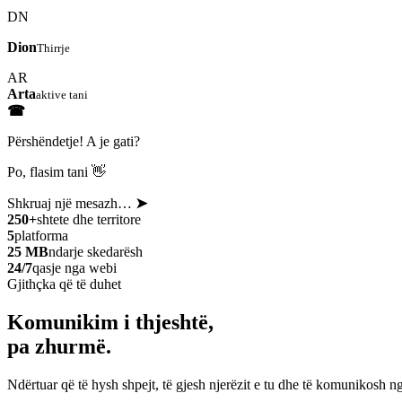
DN
Dion
Thirrje
AR
Arta
aktive tani
☎
Përshëndetje! A je gati?
Po, flasim tani 👋
Shkruaj një mesazh…
➤
250+
shtete dhe territore
5
platforma
25 MB
ndarje skedarësh
24/7
qasje nga webi
Gjithçka që të duhet
Komunikim i thjeshtë,
pa zhurmë.
Ndërtuar që të hysh shpejt, të gjesh njerëzit e tu dhe të komunikosh ng