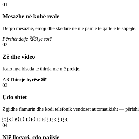
01
Mesazhe në kohë reale
Dërgo mesazhe, emoji dhe skedarë në një pamje të qartë e të shpejtë.
Përshëndetje 👋
Si je sot?
02
Zë dhe video
Kalo nga biseda te thirrja me një prekje.
AR
Thirrje hyrëse
☎
03
Çdo shtet
Zgjidhe flamurin dhe kodi telefonik vendoset automatikisht — përfs
🇽🇰 🇦🇱 🇩🇪 🇨🇭 🇺🇸 🇬🇧
04
Një llogari, çdo pajisje