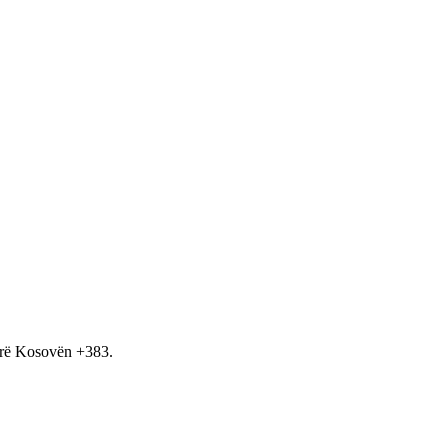
hirë Kosovën +383.