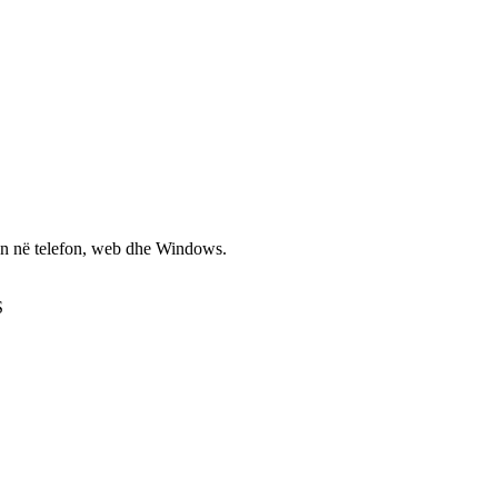
non në telefon, web dhe Windows.
S