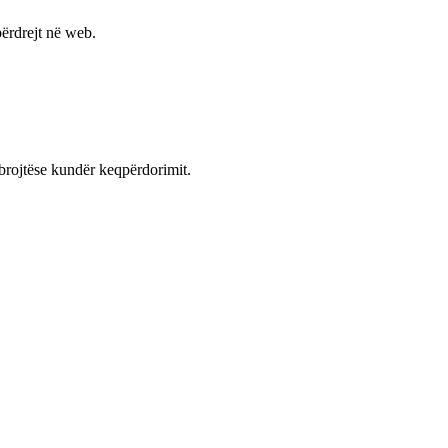
ërdrejt në web.
mbrojtëse kundër keqpërdorimit.