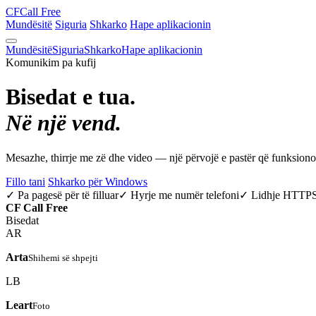
CF
Call Free
Mundësitë
Siguria
Shkarko
Hape aplikacionin
Mundësitë
Siguria
Shkarko
Hape aplikacionin
Komunikim pa kufij
Bisedat e tua.
Në një vend.
Mesazhe, thirrje me zë dhe video — një përvojë e pastër që funksio
Fillo tani
Shkarko për Windows
✓ Pa pagesë për të filluar
✓ Hyrje me numër telefoni
✓ Lidhje HTTP
CF
Call Free
Bisedat
AR
Arta
Shihemi së shpejti
LB
Leart
Foto