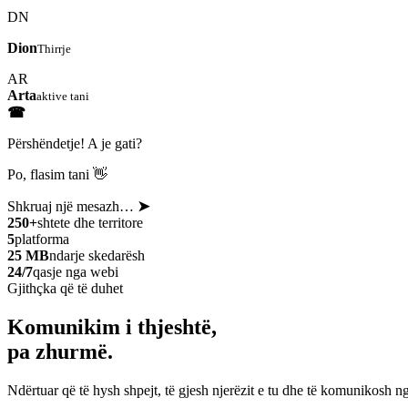
DN
Dion
Thirrje
AR
Arta
aktive tani
☎
Përshëndetje! A je gati?
Po, flasim tani 👋
Shkruaj një mesazh…
➤
250+
shtete dhe territore
5
platforma
25 MB
ndarje skedarësh
24/7
qasje nga webi
Gjithçka që të duhet
Komunikim i thjeshtë,
pa zhurmë.
Ndërtuar që të hysh shpejt, të gjesh njerëzit e tu dhe të komunikosh ng