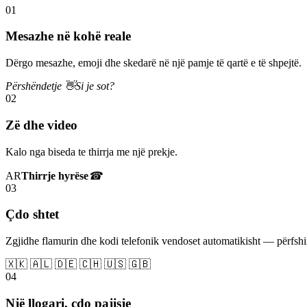
01
Mesazhe në kohë reale
Dërgo mesazhe, emoji dhe skedarë në një pamje të qartë e të shpejtë.
Përshëndetje 👋
Si je sot?
02
Zë dhe video
Kalo nga biseda te thirrja me një prekje.
AR
Thirrje hyrëse
☎
03
Çdo shtet
Zgjidhe flamurin dhe kodi telefonik vendoset automatikisht — përfs
🇽🇰 🇦🇱 🇩🇪 🇨🇭 🇺🇸 🇬🇧
04
Një llogari, çdo pajisje