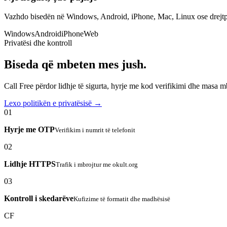
Vazhdo bisedën në Windows, Android, iPhone, Mac, Linux ose drejtp
Windows
Android
iPhone
Web
Privatësi dhe kontroll
Biseda që mbeten mes jush.
Call Free përdor lidhje të sigurta, hyrje me kod verifikimi dhe masa 
Lexo politikën e privatësisë →
01
Hyrje me OTP
Verifikim i numrit të telefonit
02
Lidhje HTTPS
Trafik i mbrojtur me okult.org
03
Kontroll i skedarëve
Kufizime të formatit dhe madhësisë
CF