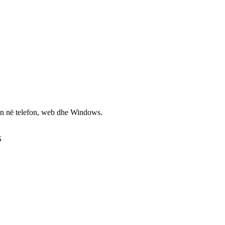
non në telefon, web dhe Windows.
S