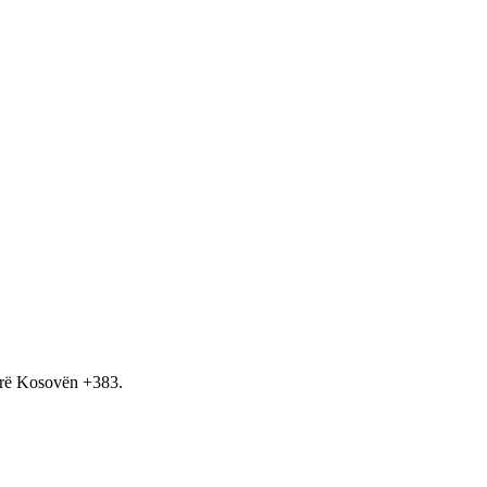
hirë Kosovën +383.