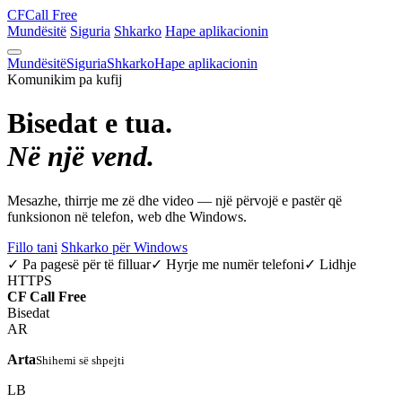
CF
Call Free
Mundësitë
Siguria
Shkarko
Hape aplikacionin
Mundësitë
Siguria
Shkarko
Hape aplikacionin
Komunikim pa kufij
Bisedat e tua.
Në një vend.
Mesazhe, thirrje me zë dhe video — një përvojë e pastër që
funksionon në telefon, web dhe Windows.
Fillo tani
Shkarko për Windows
✓ Pa pagesë për të filluar
✓ Hyrje me numër telefoni
✓ Lidhje
HTTPS
CF
Call Free
Bisedat
AR
Arta
Shihemi së shpejti
LB