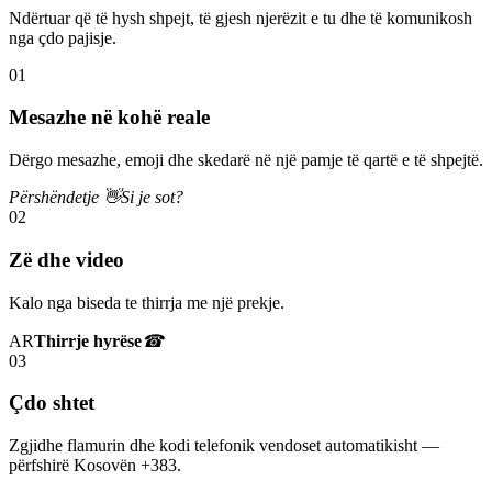
Ndërtuar që të hysh shpejt, të gjesh njerëzit e tu dhe të komunikosh
nga çdo pajisje.
01
Mesazhe në kohë reale
Dërgo mesazhe, emoji dhe skedarë në një pamje të qartë e të shpejtë.
Përshëndetje 👋
Si je sot?
02
Zë dhe video
Kalo nga biseda te thirrja me një prekje.
AR
Thirrje hyrëse
☎
03
Çdo shtet
Zgjidhe flamurin dhe kodi telefonik vendoset automatikisht —
përfshirë Kosovën +383.