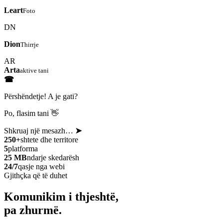
Leart
Foto
DN
Dion
Thirrje
AR
Arta
aktive tani
☎
Përshëndetje! A je gati?
Po, flasim tani 👋
Shkruaj një mesazh…
➤
250+
shtete dhe territore
5
platforma
25 MB
ndarje skedarësh
24/7
qasje nga webi
Gjithçka që të duhet
Komunikim i thjeshtë,
pa zhurmë.