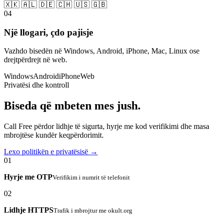
🇽🇰 🇦🇱 🇩🇪 🇨🇭 🇺🇸 🇬🇧
04
Një llogari, çdo pajisje
Vazhdo bisedën në Windows, Android, iPhone, Mac, Linux ose
drejtpërdrejt në web.
Windows
Android
iPhone
Web
Privatësi dhe kontroll
Biseda që mbeten mes jush.
Call Free përdor lidhje të sigurta, hyrje me kod verifikimi dhe masa
mbrojtëse kundër keqpërdorimit.
Lexo politikën e privatësisë →
01
Hyrje me OTP
Verifikim i numrit të telefonit
02
Lidhje HTTPS
Trafik i mbrojtur me okult.org