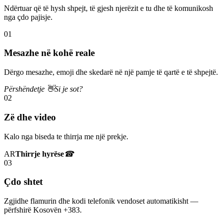
Ndërtuar që të hysh shpejt, të gjesh njerëzit e tu dhe të komunikosh
nga çdo pajisje.
01
Mesazhe në kohë reale
Dërgo mesazhe, emoji dhe skedarë në një pamje të qartë e të shpejtë.
Përshëndetje 👋
Si je sot?
02
Zë dhe video
Kalo nga biseda te thirrja me një prekje.
AR
Thirrje hyrëse
☎
03
Çdo shtet
Zgjidhe flamurin dhe kodi telefonik vendoset automatikisht —
përfshirë Kosovën +383.