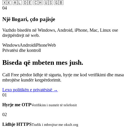
🇽🇰 🇦🇱 🇩🇪 🇨🇭 🇺🇸 🇬🇧
04
Një llogari, çdo pajisje
Vazhdo bisedën në Windows, Android, iPhone, Mac, Linux ose
drejtpërdrejt në web.
Windows
Android
iPhone
Web
Privatësi dhe kontroll
Biseda që mbeten mes jush.
Call Free përdor lidhje të sigurta, hyrje me kod verifikimi dhe masa
mbrojtëse kundër keqpërdorimit.
Lexo politikën e privatësisë →
01
Hyrje me OTP
Verifikim i numrit të telefonit
02
Lidhje HTTPS
Trafik i mbrojtur me okult.org