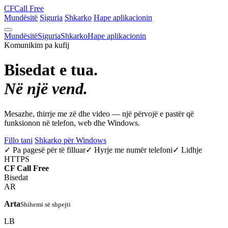
CF
Call Free
Mundësitë
Siguria
Shkarko
Hape aplikacionin
Mundësitë
Siguria
Shkarko
Hape aplikacionin
Komunikim pa kufij
Bisedat e tua.
Në një vend.
Mesazhe, thirrje me zë dhe video — një përvojë e pastër që
funksionon në telefon, web dhe Windows.
Fillo tani
Shkarko për Windows
✓ Pa pagesë për të filluar
✓ Hyrje me numër telefoni
✓ Lidhje
HTTPS
CF
Call Free
Bisedat
AR
Arta
Shihemi së shpejti
LB