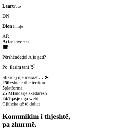
Leart
Foto
DN
Dion
Thirrje
AR
Arta
aktive tani
☎
Përshëndetje! A je gati?
Po, flasim tani 👋
Shkruaj një mesazh…
➤
250+
shtete dhe territore
5
platforma
25 MB
ndarje skedarësh
24/7
qasje nga webi
Gjithçka që të duhet
Komunikim i thjeshtë,
pa zhurmë.