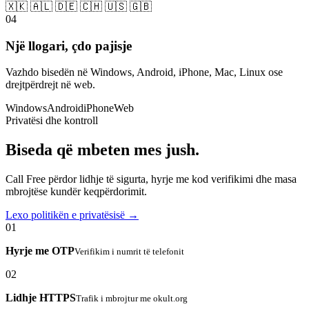
🇽🇰 🇦🇱 🇩🇪 🇨🇭 🇺🇸 🇬🇧
04
Një llogari, çdo pajisje
Vazhdo bisedën në Windows, Android, iPhone, Mac, Linux ose
drejtpërdrejt në web.
Windows
Android
iPhone
Web
Privatësi dhe kontroll
Biseda që mbeten mes jush.
Call Free përdor lidhje të sigurta, hyrje me kod verifikimi dhe masa
mbrojtëse kundër keqpërdorimit.
Lexo politikën e privatësisë →
01
Hyrje me OTP
Verifikim i numrit të telefonit
02
Lidhje HTTPS
Trafik i mbrojtur me okult.org