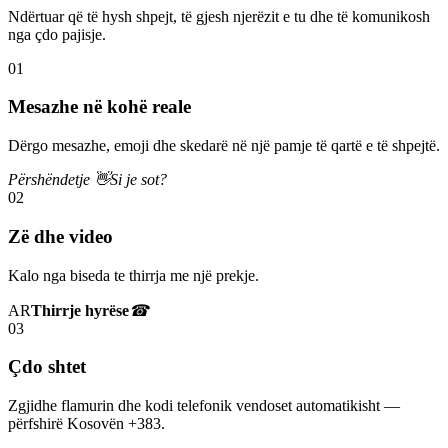
Ndërtuar që të hysh shpejt, të gjesh njerëzit e tu dhe të komunikosh
nga çdo pajisje.
01
Mesazhe në kohë reale
Dërgo mesazhe, emoji dhe skedarë në një pamje të qartë e të shpejtë.
Përshëndetje 👋
Si je sot?
02
Zë dhe video
Kalo nga biseda te thirrja me një prekje.
AR
Thirrje hyrëse
☎
03
Çdo shtet
Zgjidhe flamurin dhe kodi telefonik vendoset automatikisht —
përfshirë Kosovën +383.