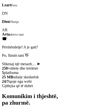
Leart
Foto
DN
Dion
Thirrje
AR
Arta
aktive tani
☎
Përshëndetje! A je gati?
Po, flasim tani 👋
Shkruaj një mesazh…
➤
250+
shtete dhe territore
5
platforma
25 MB
ndarje skedarësh
24/7
qasje nga webi
Gjithçka që të duhet
Komunikim i thjeshtë,
pa zhurmë.