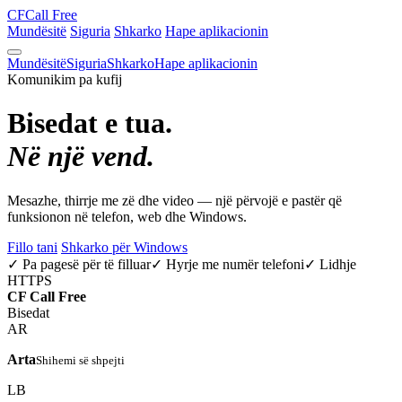
CF
Call Free
Mundësitë
Siguria
Shkarko
Hape aplikacionin
Mundësitë
Siguria
Shkarko
Hape aplikacionin
Komunikim pa kufij
Bisedat e tua.
Në një vend.
Mesazhe, thirrje me zë dhe video — një përvojë e pastër që
funksionon në telefon, web dhe Windows.
Fillo tani
Shkarko për Windows
✓ Pa pagesë për të filluar
✓ Hyrje me numër telefoni
✓ Lidhje
HTTPS
CF
Call Free
Bisedat
AR
Arta
Shihemi së shpejti
LB