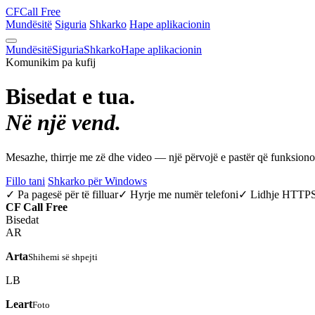
CF
Call Free
Mundësitë
Siguria
Shkarko
Hape aplikacionin
Mundësitë
Siguria
Shkarko
Hape aplikacionin
Komunikim pa kufij
Bisedat e tua.
Në një vend.
Mesazhe, thirrje me zë dhe video — një përvojë e pastër që funksio
Fillo tani
Shkarko për Windows
✓ Pa pagesë për të filluar
✓ Hyrje me numër telefoni
✓ Lidhje HTTP
CF
Call Free
Bisedat
AR
Arta
Shihemi së shpejti
LB
Leart
Foto