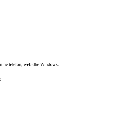
non në telefon, web dhe Windows.
S