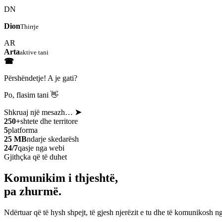
DN
Dion
Thirrje
AR
Arta
aktive tani
☎
Përshëndetje! A je gati?
Po, flasim tani 👋
Shkruaj një mesazh…
➤
250+
shtete dhe territore
5
platforma
25 MB
ndarje skedarësh
24/7
qasje nga webi
Gjithçka që të duhet
Komunikim i thjeshtë,
pa zhurmë.
Ndërtuar që të hysh shpejt, të gjesh njerëzit e tu dhe të komunikosh ng