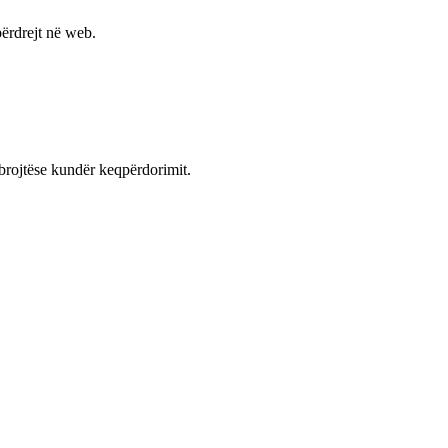
ërdrejt në web.
mbrojtëse kundër keqpërdorimit.