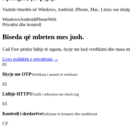
Vazhdo bisedën në Windows, Android, iPhone, Mac, Linux ose drejtp
Windows
Android
iPhone
Web
Privatësi dhe kontroll
Biseda që mbeten mes jush.
Call Free përdor lidhje të sigurta, hyrje me kod verifikimi dhe masa 
Lexo politikën e privatësisë →
01
Hyrje me OTP
Verifikim i numrit të telefonit
02
Lidhje HTTPS
Trafik i mbrojtur me okult.org
03
Kontroll i skedarëve
Kufizime të formatit dhe madhësisë
CF