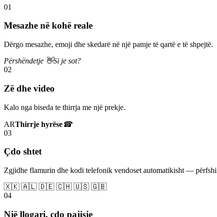
01
Mesazhe në kohë reale
Dërgo mesazhe, emoji dhe skedarë në një pamje të qartë e të shpejtë.
Përshëndetje 👋
Si je sot?
02
Zë dhe video
Kalo nga biseda te thirrja me një prekje.
AR
Thirrje hyrëse
☎
03
Çdo shtet
Zgjidhe flamurin dhe kodi telefonik vendoset automatikisht — përfs
🇽🇰 🇦🇱 🇩🇪 🇨🇭 🇺🇸 🇬🇧
04
Një llogari, çdo pajisje