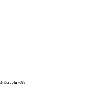
hirë Kosovën +383.