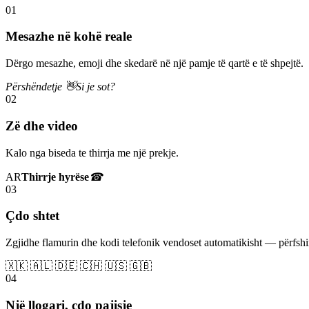
01
Mesazhe në kohë reale
Dërgo mesazhe, emoji dhe skedarë në një pamje të qartë e të shpejtë.
Përshëndetje 👋
Si je sot?
02
Zë dhe video
Kalo nga biseda te thirrja me një prekje.
AR
Thirrje hyrëse
☎
03
Çdo shtet
Zgjidhe flamurin dhe kodi telefonik vendoset automatikisht — përfs
🇽🇰 🇦🇱 🇩🇪 🇨🇭 🇺🇸 🇬🇧
04
Një llogari, çdo pajisje