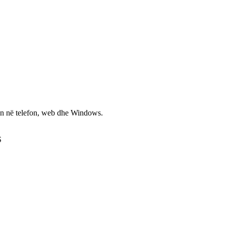
non në telefon, web dhe Windows.
S