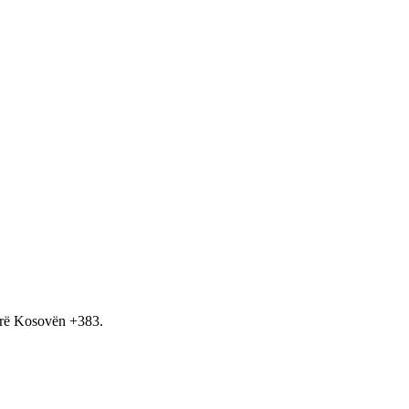
hirë Kosovën +383.