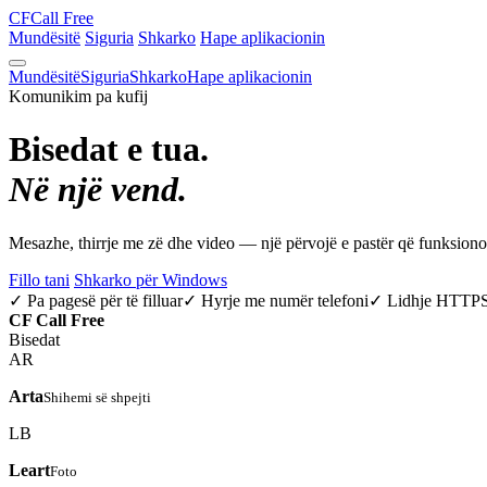
CF
Call Free
Mundësitë
Siguria
Shkarko
Hape aplikacionin
Mundësitë
Siguria
Shkarko
Hape aplikacionin
Komunikim pa kufij
Bisedat e tua.
Në një vend.
Mesazhe, thirrje me zë dhe video — një përvojë e pastër që funksio
Fillo tani
Shkarko për Windows
✓ Pa pagesë për të filluar
✓ Hyrje me numër telefoni
✓ Lidhje HTTP
CF
Call Free
Bisedat
AR
Arta
Shihemi së shpejti
LB
Leart
Foto