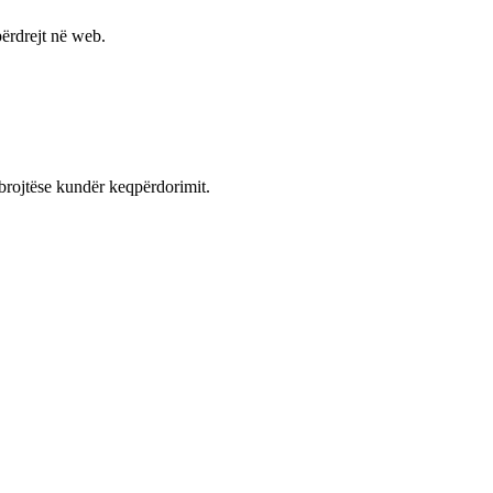
ërdrejt në web.
mbrojtëse kundër keqpërdorimit.