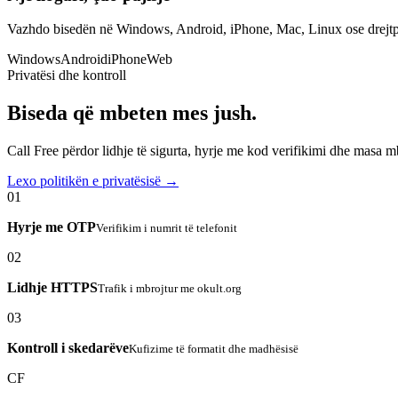
Vazhdo bisedën në Windows, Android, iPhone, Mac, Linux ose drejtp
Windows
Android
iPhone
Web
Privatësi dhe kontroll
Biseda që mbeten mes jush.
Call Free përdor lidhje të sigurta, hyrje me kod verifikimi dhe masa 
Lexo politikën e privatësisë →
01
Hyrje me OTP
Verifikim i numrit të telefonit
02
Lidhje HTTPS
Trafik i mbrojtur me okult.org
03
Kontroll i skedarëve
Kufizime të formatit dhe madhësisë
CF