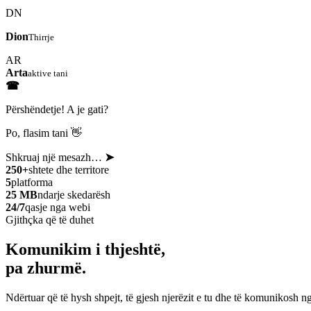
DN
Dion
Thirrje
AR
Arta
aktive tani
☎
Përshëndetje! A je gati?
Po, flasim tani 👋
Shkruaj një mesazh…
➤
250+
shtete dhe territore
5
platforma
25 MB
ndarje skedarësh
24/7
qasje nga webi
Gjithçka që të duhet
Komunikim i thjeshtë,
pa zhurmë.
Ndërtuar që të hysh shpejt, të gjesh njerëzit e tu dhe të komunikosh ng