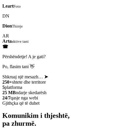
Leart
Foto
DN
Dion
Thirrje
AR
Arta
aktive tani
☎
Përshëndetje! A je gati?
Po, flasim tani 👋
Shkruaj një mesazh…
➤
250+
shtete dhe territore
5
platforma
25 MB
ndarje skedarësh
24/7
qasje nga webi
Gjithçka që të duhet
Komunikim i thjeshtë,
pa zhurmë.