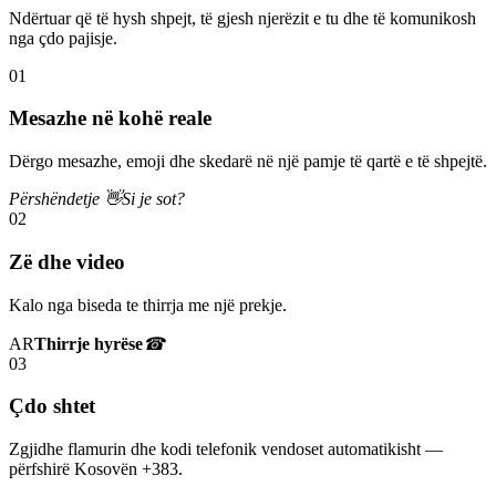
Ndërtuar që të hysh shpejt, të gjesh njerëzit e tu dhe të komunikosh
nga çdo pajisje.
01
Mesazhe në kohë reale
Dërgo mesazhe, emoji dhe skedarë në një pamje të qartë e të shpejtë.
Përshëndetje 👋
Si je sot?
02
Zë dhe video
Kalo nga biseda te thirrja me një prekje.
AR
Thirrje hyrëse
☎
03
Çdo shtet
Zgjidhe flamurin dhe kodi telefonik vendoset automatikisht —
përfshirë Kosovën +383.