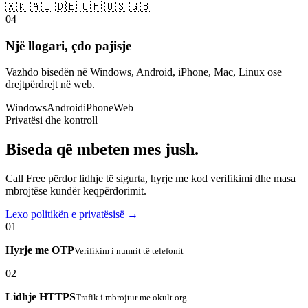
🇽🇰 🇦🇱 🇩🇪 🇨🇭 🇺🇸 🇬🇧
04
Një llogari, çdo pajisje
Vazhdo bisedën në Windows, Android, iPhone, Mac, Linux ose
drejtpërdrejt në web.
Windows
Android
iPhone
Web
Privatësi dhe kontroll
Biseda që mbeten mes jush.
Call Free përdor lidhje të sigurta, hyrje me kod verifikimi dhe masa
mbrojtëse kundër keqpërdorimit.
Lexo politikën e privatësisë →
01
Hyrje me OTP
Verifikim i numrit të telefonit
02
Lidhje HTTPS
Trafik i mbrojtur me okult.org