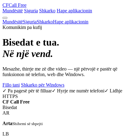
CF
Call Free
Mundësitë
Siguria
Shkarko
Hape aplikacionin
Mundësitë
Siguria
Shkarko
Hape aplikacionin
Komunikim pa kufij
Bisedat e tua.
Në një vend.
Mesazhe, thirrje me zë dhe video — një përvojë e pastër që
funksionon në telefon, web dhe Windows.
Fillo tani
Shkarko për Windows
✓ Pa pagesë për të filluar
✓ Hyrje me numër telefoni
✓ Lidhje
HTTPS
CF
Call Free
Bisedat
AR
Arta
Shihemi së shpejti
LB