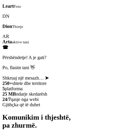
Leart
Foto
DN
Dion
Thirrje
AR
Arta
aktive tani
☎
Përshëndetje! A je gati?
Po, flasim tani 👋
Shkruaj një mesazh…
➤
250+
shtete dhe territore
5
platforma
25 MB
ndarje skedarësh
24/7
qasje nga webi
Gjithçka që të duhet
Komunikim i thjeshtë,
pa zhurmë.