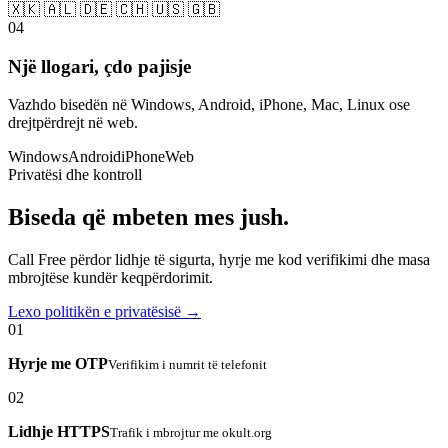
🇽🇰 🇦🇱 🇩🇪 🇨🇭 🇺🇸 🇬🇧
04
Një llogari, çdo pajisje
Vazhdo bisedën në Windows, Android, iPhone, Mac, Linux ose
drejtpërdrejt në web.
Windows
Android
iPhone
Web
Privatësi dhe kontroll
Biseda që mbeten mes jush.
Call Free përdor lidhje të sigurta, hyrje me kod verifikimi dhe masa
mbrojtëse kundër keqpërdorimit.
Lexo politikën e privatësisë →
01
Hyrje me OTP
Verifikim i numrit të telefonit
02
Lidhje HTTPS
Trafik i mbrojtur me okult.org