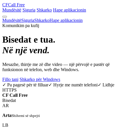
CF
Call Free
Mundësitë
Siguria
Shkarko
Hape aplikacionin
Mundësitë
Siguria
Shkarko
Hape aplikacionin
Komunikim pa kufij
Bisedat e tua.
Në një vend.
Mesazhe, thirrje me zë dhe video — një përvojë e pastër që
funksionon në telefon, web dhe Windows.
Fillo tani
Shkarko për Windows
✓ Pa pagesë për të filluar
✓ Hyrje me numër telefoni
✓ Lidhje
HTTPS
CF
Call Free
Bisedat
AR
Arta
Shihemi së shpejti
LB