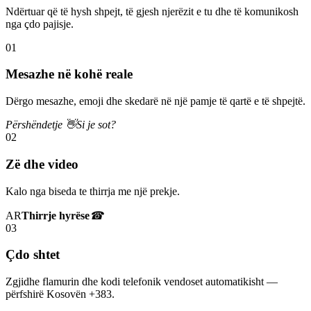
Ndërtuar që të hysh shpejt, të gjesh njerëzit e tu dhe të komunikosh
nga çdo pajisje.
01
Mesazhe në kohë reale
Dërgo mesazhe, emoji dhe skedarë në një pamje të qartë e të shpejtë.
Përshëndetje 👋
Si je sot?
02
Zë dhe video
Kalo nga biseda te thirrja me një prekje.
AR
Thirrje hyrëse
☎
03
Çdo shtet
Zgjidhe flamurin dhe kodi telefonik vendoset automatikisht —
përfshirë Kosovën +383.