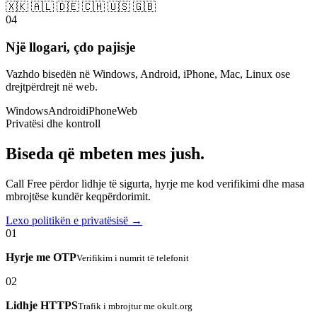
🇽🇰 🇦🇱 🇩🇪 🇨🇭 🇺🇸 🇬🇧
04
Një llogari, çdo pajisje
Vazhdo bisedën në Windows, Android, iPhone, Mac, Linux ose
drejtpërdrejt në web.
Windows
Android
iPhone
Web
Privatësi dhe kontroll
Biseda që mbeten mes jush.
Call Free përdor lidhje të sigurta, hyrje me kod verifikimi dhe masa
mbrojtëse kundër keqpërdorimit.
Lexo politikën e privatësisë →
01
Hyrje me OTP
Verifikim i numrit të telefonit
02
Lidhje HTTPS
Trafik i mbrojtur me okult.org