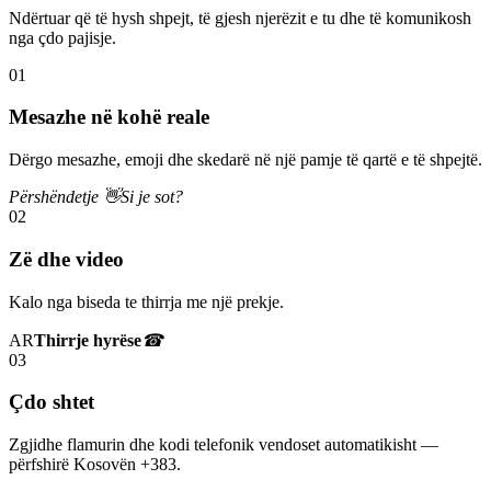
Ndërtuar që të hysh shpejt, të gjesh njerëzit e tu dhe të komunikosh
nga çdo pajisje.
01
Mesazhe në kohë reale
Dërgo mesazhe, emoji dhe skedarë në një pamje të qartë e të shpejtë.
Përshëndetje 👋
Si je sot?
02
Zë dhe video
Kalo nga biseda te thirrja me një prekje.
AR
Thirrje hyrëse
☎
03
Çdo shtet
Zgjidhe flamurin dhe kodi telefonik vendoset automatikisht —
përfshirë Kosovën +383.