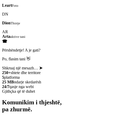
Leart
Foto
DN
Dion
Thirrje
AR
Arta
aktive tani
☎
Përshëndetje! A je gati?
Po, flasim tani 👋
Shkruaj një mesazh…
➤
250+
shtete dhe territore
5
platforma
25 MB
ndarje skedarësh
24/7
qasje nga webi
Gjithçka që të duhet
Komunikim i thjeshtë,
pa zhurmë.