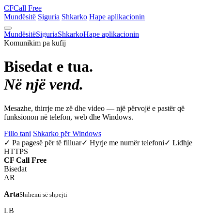
CF
Call Free
Mundësitë
Siguria
Shkarko
Hape aplikacionin
Mundësitë
Siguria
Shkarko
Hape aplikacionin
Komunikim pa kufij
Bisedat e tua.
Në një vend.
Mesazhe, thirrje me zë dhe video — një përvojë e pastër që
funksionon në telefon, web dhe Windows.
Fillo tani
Shkarko për Windows
✓ Pa pagesë për të filluar
✓ Hyrje me numër telefoni
✓ Lidhje
HTTPS
CF
Call Free
Bisedat
AR
Arta
Shihemi së shpejti
LB