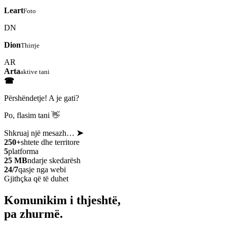
Leart
Foto
DN
Dion
Thirrje
AR
Arta
aktive tani
☎
Përshëndetje! A je gati?
Po, flasim tani 👋
Shkruaj një mesazh…
➤
250+
shtete dhe territore
5
platforma
25 MB
ndarje skedarësh
24/7
qasje nga webi
Gjithçka që të duhet
Komunikim i thjeshtë,
pa zhurmë.