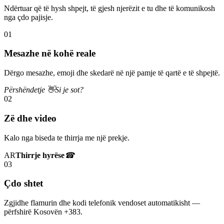
Ndërtuar që të hysh shpejt, të gjesh njerëzit e tu dhe të komunikosh
nga çdo pajisje.
01
Mesazhe në kohë reale
Dërgo mesazhe, emoji dhe skedarë në një pamje të qartë e të shpejtë.
Përshëndetje 👋
Si je sot?
02
Zë dhe video
Kalo nga biseda te thirrja me një prekje.
AR
Thirrje hyrëse
☎
03
Çdo shtet
Zgjidhe flamurin dhe kodi telefonik vendoset automatikisht —
përfshirë Kosovën +383.