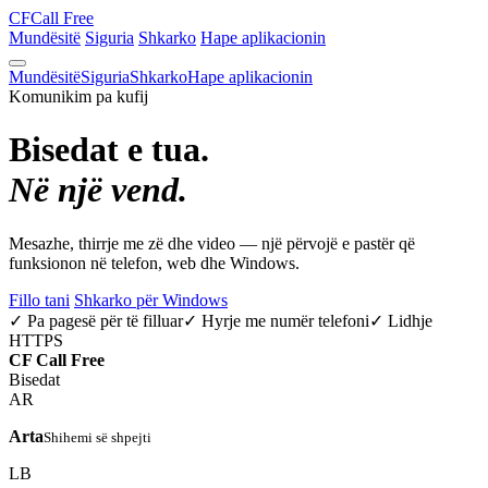
CF
Call Free
Mundësitë
Siguria
Shkarko
Hape aplikacionin
Mundësitë
Siguria
Shkarko
Hape aplikacionin
Komunikim pa kufij
Bisedat e tua.
Në një vend.
Mesazhe, thirrje me zë dhe video — një përvojë e pastër që
funksionon në telefon, web dhe Windows.
Fillo tani
Shkarko për Windows
✓ Pa pagesë për të filluar
✓ Hyrje me numër telefoni
✓ Lidhje
HTTPS
CF
Call Free
Bisedat
AR
Arta
Shihemi së shpejti
LB