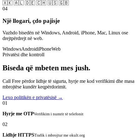
🇽🇰 🇦🇱 🇩🇪 🇨🇭 🇺🇸 🇬🇧
04
Një llogari, çdo pajisje
Vazhdo bisedën në Windows, Android, iPhone, Mac, Linux ose
drejtpërdrejt në web.
Windows
Android
iPhone
Web
Privatësi dhe kontroll
Biseda që mbeten mes jush.
Call Free përdor lidhje të sigurta, hyrje me kod verifikimi dhe masa
mbrojtëse kundër keqpërdorimit.
Lexo politikën e privatësisë →
01
Hyrje me OTP
Verifikim i numrit të telefonit
02
Lidhje HTTPS
Trafik i mbrojtur me okult.org