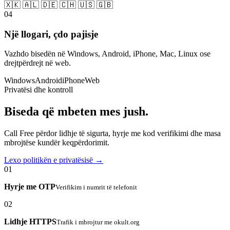
🇽🇰 🇦🇱 🇩🇪 🇨🇭 🇺🇸 🇬🇧
04
Një llogari, çdo pajisje
Vazhdo bisedën në Windows, Android, iPhone, Mac, Linux ose
drejtpërdrejt në web.
Windows
Android
iPhone
Web
Privatësi dhe kontroll
Biseda që mbeten mes jush.
Call Free përdor lidhje të sigurta, hyrje me kod verifikimi dhe masa
mbrojtëse kundër keqpërdorimit.
Lexo politikën e privatësisë →
01
Hyrje me OTP
Verifikim i numrit të telefonit
02
Lidhje HTTPS
Trafik i mbrojtur me okult.org