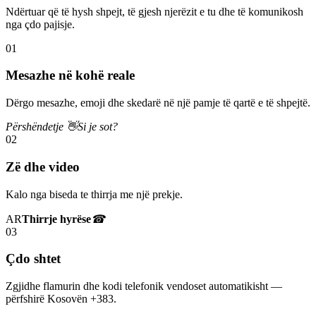
Ndërtuar që të hysh shpejt, të gjesh njerëzit e tu dhe të komunikosh
nga çdo pajisje.
01
Mesazhe në kohë reale
Dërgo mesazhe, emoji dhe skedarë në një pamje të qartë e të shpejtë.
Përshëndetje 👋
Si je sot?
02
Zë dhe video
Kalo nga biseda te thirrja me një prekje.
AR
Thirrje hyrëse
☎
03
Çdo shtet
Zgjidhe flamurin dhe kodi telefonik vendoset automatikisht —
përfshirë Kosovën +383.