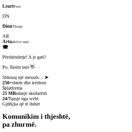
Leart
Foto
DN
Dion
Thirrje
AR
Arta
aktive tani
☎
Përshëndetje! A je gati?
Po, flasim tani 👋
Shkruaj një mesazh…
➤
250+
shtete dhe territore
5
platforma
25 MB
ndarje skedarësh
24/7
qasje nga webi
Gjithçka që të duhet
Komunikim i thjeshtë,
pa zhurmë.