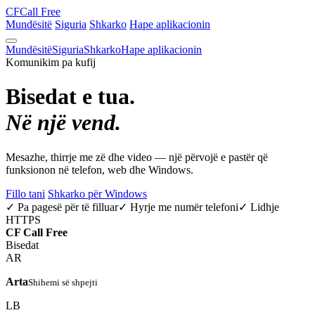
CF
Call Free
Mundësitë
Siguria
Shkarko
Hape aplikacionin
Mundësitë
Siguria
Shkarko
Hape aplikacionin
Komunikim pa kufij
Bisedat e tua.
Në një vend.
Mesazhe, thirrje me zë dhe video — një përvojë e pastër që
funksionon në telefon, web dhe Windows.
Fillo tani
Shkarko për Windows
✓ Pa pagesë për të filluar
✓ Hyrje me numër telefoni
✓ Lidhje
HTTPS
CF
Call Free
Bisedat
AR
Arta
Shihemi së shpejti
LB