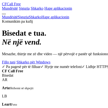
CF
Call Free
Mundësitë
Siguria
Shkarko
Hape aplikacionin
Mundësitë
Siguria
Shkarko
Hape aplikacionin
Komunikim pa kufij
Bisedat e tua.
Në një vend.
Mesazhe, thirrje me zë dhe video — një përvojë e pastër që funksio
Fillo tani
Shkarko për Windows
✓ Pa pagesë për të filluar
✓ Hyrje me numër telefoni
✓ Lidhje HTTP
CF
Call Free
Bisedat
AR
Arta
Shihemi së shpejti
LB
Leart
Foto