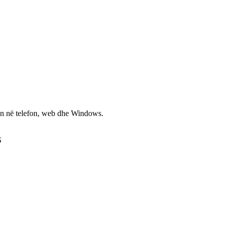
non në telefon, web dhe Windows.
S