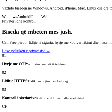
Vazhdo bisedën në Windows, Android, iPhone, Mac, Linux ose drejtp
Windows
Android
iPhone
Web
Privatësi dhe kontroll
Biseda që mbeten mes jush.
Call Free përdor lidhje të sigurta, hyrje me kod verifikimi dhe masa 
Lexo politikën e privatësisë →
01
Hyrje me OTP
Verifikim i numrit të telefonit
02
Lidhje HTTPS
Trafik i mbrojtur me okult.org
03
Kontroll i skedarëve
Kufizime të formatit dhe madhësisë
CF