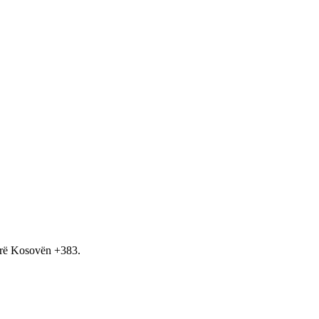
hirë Kosovën +383.