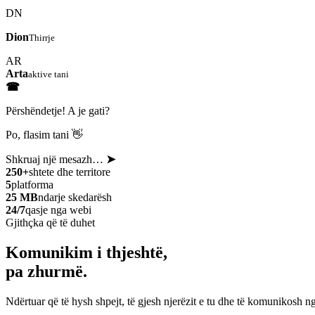
DN
Dion
Thirrje
AR
Arta
aktive tani
☎
Përshëndetje! A je gati?
Po, flasim tani 👋
Shkruaj një mesazh…
➤
250+
shtete dhe territore
5
platforma
25 MB
ndarje skedarësh
24/7
qasje nga webi
Gjithçka që të duhet
Komunikim i thjeshtë,
pa zhurmë.
Ndërtuar që të hysh shpejt, të gjesh njerëzit e tu dhe të komunikosh ng