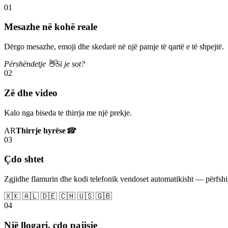
01
Mesazhe në kohë reale
Dërgo mesazhe, emoji dhe skedarë në një pamje të qartë e të shpejtë.
Përshëndetje 👋
Si je sot?
02
Zë dhe video
Kalo nga biseda te thirrja me një prekje.
AR
Thirrje hyrëse
☎
03
Çdo shtet
Zgjidhe flamurin dhe kodi telefonik vendoset automatikisht — përfs
🇽🇰 🇦🇱 🇩🇪 🇨🇭 🇺🇸 🇬🇧
04
Një llogari, çdo pajisje