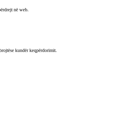
ërdrejt në web.
mbrojtëse kundër keqpërdorimit.