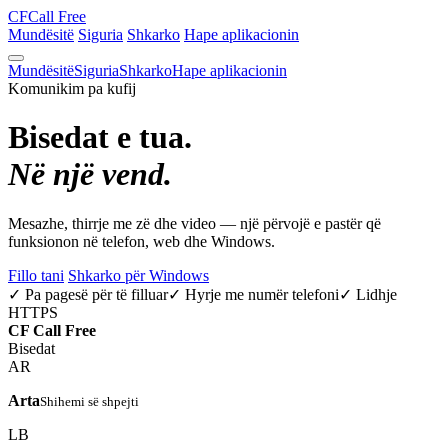
CF
Call Free
Mundësitë
Siguria
Shkarko
Hape aplikacionin
Mundësitë
Siguria
Shkarko
Hape aplikacionin
Komunikim pa kufij
Bisedat e tua.
Në një vend.
Mesazhe, thirrje me zë dhe video — një përvojë e pastër që
funksionon në telefon, web dhe Windows.
Fillo tani
Shkarko për Windows
✓ Pa pagesë për të filluar
✓ Hyrje me numër telefoni
✓ Lidhje
HTTPS
CF
Call Free
Bisedat
AR
Arta
Shihemi së shpejti
LB