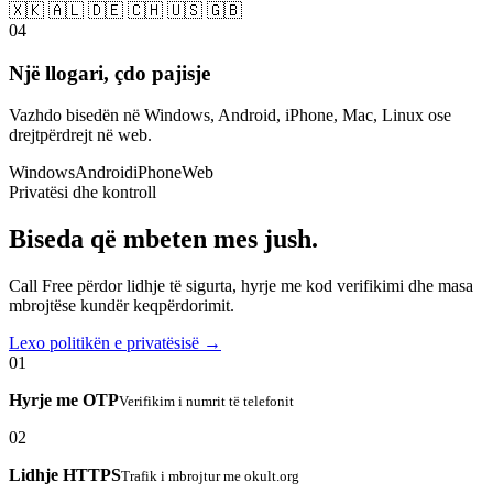
🇽🇰 🇦🇱 🇩🇪 🇨🇭 🇺🇸 🇬🇧
04
Një llogari, çdo pajisje
Vazhdo bisedën në Windows, Android, iPhone, Mac, Linux ose
drejtpërdrejt në web.
Windows
Android
iPhone
Web
Privatësi dhe kontroll
Biseda që mbeten mes jush.
Call Free përdor lidhje të sigurta, hyrje me kod verifikimi dhe masa
mbrojtëse kundër keqpërdorimit.
Lexo politikën e privatësisë →
01
Hyrje me OTP
Verifikim i numrit të telefonit
02
Lidhje HTTPS
Trafik i mbrojtur me okult.org