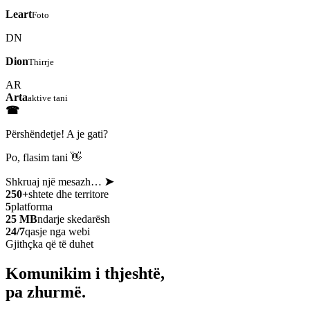
Leart
Foto
DN
Dion
Thirrje
AR
Arta
aktive tani
☎
Përshëndetje! A je gati?
Po, flasim tani 👋
Shkruaj një mesazh…
➤
250+
shtete dhe territore
5
platforma
25 MB
ndarje skedarësh
24/7
qasje nga webi
Gjithçka që të duhet
Komunikim i thjeshtë,
pa zhurmë.