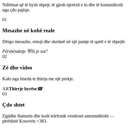
Ndërtuar që të hysh shpejt, të gjesh njerëzit e tu dhe të komunikosh
nga çdo pajisje.
01
Mesazhe në kohë reale
Dërgo mesazhe, emoji dhe skedarë në një pamje të qartë e të shpejtë.
Përshëndetje 👋
Si je sot?
02
Zë dhe video
Kalo nga biseda te thirrja me një prekje.
AR
Thirrje hyrëse
☎
03
Çdo shtet
Zgjidhe flamurin dhe kodi telefonik vendoset automatikisht —
përfshirë Kosovën +383.