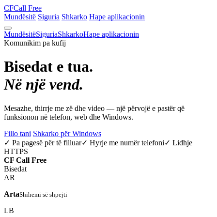
CF
Call Free
Mundësitë
Siguria
Shkarko
Hape aplikacionin
Mundësitë
Siguria
Shkarko
Hape aplikacionin
Komunikim pa kufij
Bisedat e tua.
Në një vend.
Mesazhe, thirrje me zë dhe video — një përvojë e pastër që
funksionon në telefon, web dhe Windows.
Fillo tani
Shkarko për Windows
✓ Pa pagesë për të filluar
✓ Hyrje me numër telefoni
✓ Lidhje
HTTPS
CF
Call Free
Bisedat
AR
Arta
Shihemi së shpejti
LB