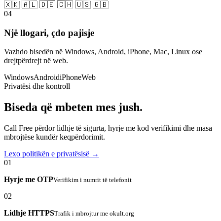
🇽🇰 🇦🇱 🇩🇪 🇨🇭 🇺🇸 🇬🇧
04
Një llogari, çdo pajisje
Vazhdo bisedën në Windows, Android, iPhone, Mac, Linux ose
drejtpërdrejt në web.
Windows
Android
iPhone
Web
Privatësi dhe kontroll
Biseda që mbeten mes jush.
Call Free përdor lidhje të sigurta, hyrje me kod verifikimi dhe masa
mbrojtëse kundër keqpërdorimit.
Lexo politikën e privatësisë →
01
Hyrje me OTP
Verifikim i numrit të telefonit
02
Lidhje HTTPS
Trafik i mbrojtur me okult.org