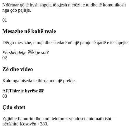
Ndërtuar që të hysh shpejt, të gjesh njerëzit e tu dhe të komunikosh
nga çdo pajisje.
01
Mesazhe në kohë reale
Dërgo mesazhe, emoji dhe skedarë në një pamje të qartë e të shpejtë.
Përshëndetje 👋
Si je sot?
02
Zë dhe video
Kalo nga biseda te thirrja me një prekje.
AR
Thirrje hyrëse
☎
03
Çdo shtet
Zgjidhe flamurin dhe kodi telefonik vendoset automatikisht —
përfshirë Kosovën +383.