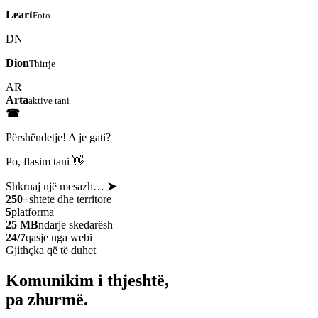
Leart
Foto
DN
Dion
Thirrje
AR
Arta
aktive tani
☎
Përshëndetje! A je gati?
Po, flasim tani 👋
Shkruaj një mesazh…
➤
250+
shtete dhe territore
5
platforma
25 MB
ndarje skedarësh
24/7
qasje nga webi
Gjithçka që të duhet
Komunikim i thjeshtë,
pa zhurmë.