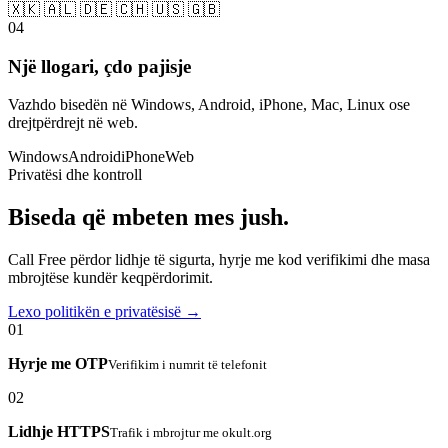
🇽🇰 🇦🇱 🇩🇪 🇨🇭 🇺🇸 🇬🇧
04
Një llogari, çdo pajisje
Vazhdo bisedën në Windows, Android, iPhone, Mac, Linux ose
drejtpërdrejt në web.
Windows
Android
iPhone
Web
Privatësi dhe kontroll
Biseda që mbeten mes jush.
Call Free përdor lidhje të sigurta, hyrje me kod verifikimi dhe masa
mbrojtëse kundër keqpërdorimit.
Lexo politikën e privatësisë →
01
Hyrje me OTP
Verifikim i numrit të telefonit
02
Lidhje HTTPS
Trafik i mbrojtur me okult.org