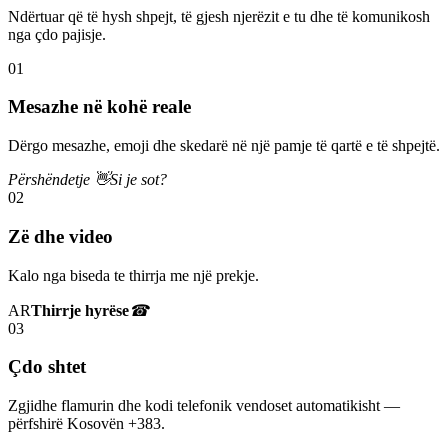
Ndërtuar që të hysh shpejt, të gjesh njerëzit e tu dhe të komunikosh
nga çdo pajisje.
01
Mesazhe në kohë reale
Dërgo mesazhe, emoji dhe skedarë në një pamje të qartë e të shpejtë.
Përshëndetje 👋
Si je sot?
02
Zë dhe video
Kalo nga biseda te thirrja me një prekje.
AR
Thirrje hyrëse
☎
03
Çdo shtet
Zgjidhe flamurin dhe kodi telefonik vendoset automatikisht —
përfshirë Kosovën +383.