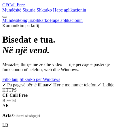
CF
Call Free
Mundësitë
Siguria
Shkarko
Hape aplikacionin
Mundësitë
Siguria
Shkarko
Hape aplikacionin
Komunikim pa kufij
Bisedat e tua.
Në një vend.
Mesazhe, thirrje me zë dhe video — një përvojë e pastër që
funksionon në telefon, web dhe Windows.
Fillo tani
Shkarko për Windows
✓ Pa pagesë për të filluar
✓ Hyrje me numër telefoni
✓ Lidhje
HTTPS
CF
Call Free
Bisedat
AR
Arta
Shihemi së shpejti
LB