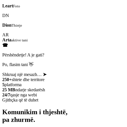
Leart
Foto
DN
Dion
Thirrje
AR
Arta
aktive tani
☎
Përshëndetje! A je gati?
Po, flasim tani 👋
Shkruaj një mesazh…
➤
250+
shtete dhe territore
5
platforma
25 MB
ndarje skedarësh
24/7
qasje nga webi
Gjithçka që të duhet
Komunikim i thjeshtë,
pa zhurmë.