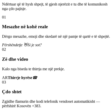
Ndërtuar që të hysh shpejt, të gjesh njerëzit e tu dhe të komunikosh
nga çdo pajisje.
01
Mesazhe në kohë reale
Dërgo mesazhe, emoji dhe skedarë në një pamje të qartë e të shpejtë.
Përshëndetje 👋
Si je sot?
02
Zë dhe video
Kalo nga biseda te thirrja me një prekje.
AR
Thirrje hyrëse
☎
03
Çdo shtet
Zgjidhe flamurin dhe kodi telefonik vendoset automatikisht —
përfshirë Kosovën +383.