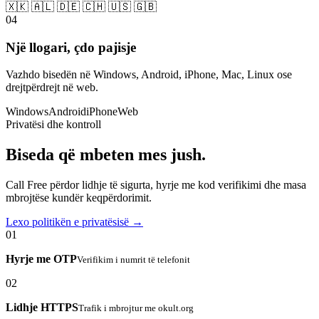
🇽🇰 🇦🇱 🇩🇪 🇨🇭 🇺🇸 🇬🇧
04
Një llogari, çdo pajisje
Vazhdo bisedën në Windows, Android, iPhone, Mac, Linux ose
drejtpërdrejt në web.
Windows
Android
iPhone
Web
Privatësi dhe kontroll
Biseda që mbeten mes jush.
Call Free përdor lidhje të sigurta, hyrje me kod verifikimi dhe masa
mbrojtëse kundër keqpërdorimit.
Lexo politikën e privatësisë →
01
Hyrje me OTP
Verifikim i numrit të telefonit
02
Lidhje HTTPS
Trafik i mbrojtur me okult.org