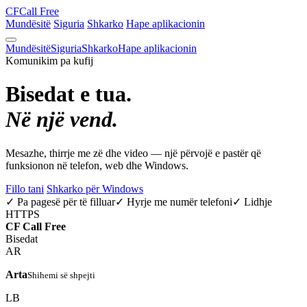
CF
Call Free
Mundësitë
Siguria
Shkarko
Hape aplikacionin
Mundësitë
Siguria
Shkarko
Hape aplikacionin
Komunikim pa kufij
Bisedat e tua.
Në një vend.
Mesazhe, thirrje me zë dhe video — një përvojë e pastër që
funksionon në telefon, web dhe Windows.
Fillo tani
Shkarko për Windows
✓ Pa pagesë për të filluar
✓ Hyrje me numër telefoni
✓ Lidhje
HTTPS
CF
Call Free
Bisedat
AR
Arta
Shihemi së shpejti
LB