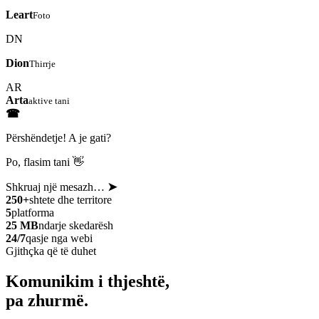
Leart
Foto
DN
Dion
Thirrje
AR
Arta
aktive tani
☎
Përshëndetje! A je gati?
Po, flasim tani 👋
Shkruaj një mesazh…
➤
250+
shtete dhe territore
5
platforma
25 MB
ndarje skedarësh
24/7
qasje nga webi
Gjithçka që të duhet
Komunikim i thjeshtë,
pa zhurmë.