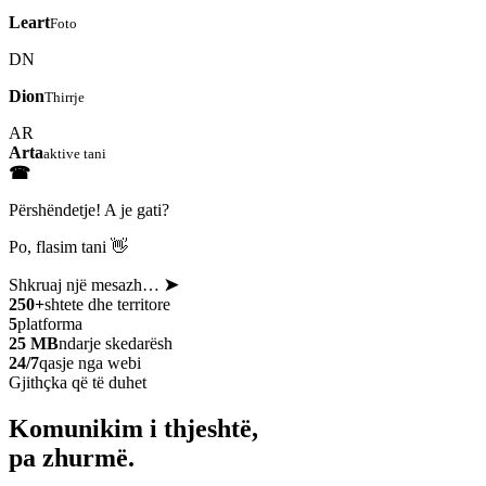
Leart
Foto
DN
Dion
Thirrje
AR
Arta
aktive tani
☎
Përshëndetje! A je gati?
Po, flasim tani 👋
Shkruaj një mesazh…
➤
250+
shtete dhe territore
5
platforma
25 MB
ndarje skedarësh
24/7
qasje nga webi
Gjithçka që të duhet
Komunikim i thjeshtë,
pa zhurmë.