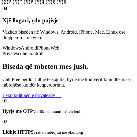
🇽🇰 🇦🇱 🇩🇪 🇨🇭 🇺🇸 🇬🇧
04
Një llogari, çdo pajisje
Vazhdo bisedën në Windows, Android, iPhone, Mac, Linux ose
drejtpërdrejt në web.
Windows
Android
iPhone
Web
Privatësi dhe kontroll
Biseda që mbeten mes jush.
Call Free përdor lidhje të sigurta, hyrje me kod verifikimi dhe masa
mbrojtëse kundër keqpërdorimit.
Lexo politikën e privatësisë →
01
Hyrje me OTP
Verifikim i numrit të telefonit
02
Lidhje HTTPS
Trafik i mbrojtur me okult.org