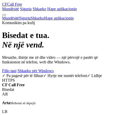
CF
Call Free
Mundësitë
Siguria
Shkarko
Hape aplikacionin
Mundësitë
Siguria
Shkarko
Hape aplikacionin
Komunikim pa kufij
Bisedat e tua.
Në një vend.
Mesazhe, thirrje me zë dhe video — një përvojë e pastër që
funksionon në telefon, web dhe Windows.
Fillo tani
Shkarko për Windows
✓ Pa pagesë për të filluar
✓ Hyrje me numër telefoni
✓ Lidhje
HTTPS
CF
Call Free
Bisedat
AR
Arta
Shihemi së shpejti
LB