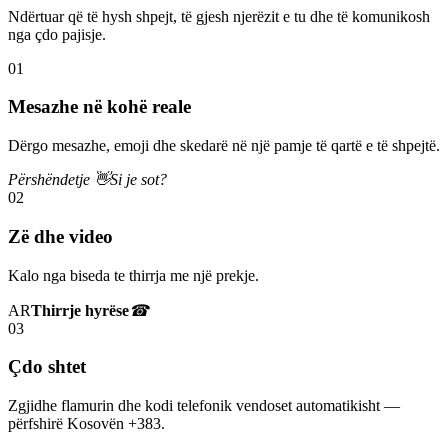
Ndërtuar që të hysh shpejt, të gjesh njerëzit e tu dhe të komunikosh
nga çdo pajisje.
01
Mesazhe në kohë reale
Dërgo mesazhe, emoji dhe skedarë në një pamje të qartë e të shpejtë.
Përshëndetje 👋
Si je sot?
02
Zë dhe video
Kalo nga biseda te thirrja me një prekje.
AR
Thirrje hyrëse
☎
03
Çdo shtet
Zgjidhe flamurin dhe kodi telefonik vendoset automatikisht —
përfshirë Kosovën +383.