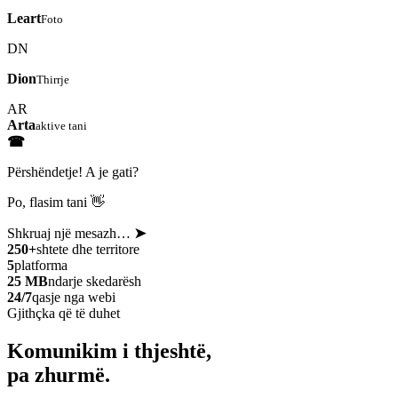
Leart
Foto
DN
Dion
Thirrje
AR
Arta
aktive tani
☎
Përshëndetje! A je gati?
Po, flasim tani 👋
Shkruaj një mesazh…
➤
250+
shtete dhe territore
5
platforma
25 MB
ndarje skedarësh
24/7
qasje nga webi
Gjithçka që të duhet
Komunikim i thjeshtë,
pa zhurmë.