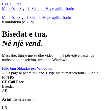
CF
Call Free
Mundësitë
Siguria
Shkarko
Hape aplikacionin
Mundësitë
Siguria
Shkarko
Hape aplikacionin
Komunikim pa kufij
Bisedat e tua.
Në një vend.
Mesazhe, thirrje me zë dhe video — një përvojë e pastër që
funksionon në telefon, web dhe Windows.
Fillo tani
Shkarko për Windows
✓ Pa pagesë për të filluar
✓ Hyrje me numër telefoni
✓ Lidhje
HTTPS
CF
Call Free
Bisedat
AR
Arta
Shihemi së shpejti
LB