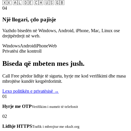
🇽🇰 🇦🇱 🇩🇪 🇨🇭 🇺🇸 🇬🇧
04
Një llogari, çdo pajisje
Vazhdo bisedën në Windows, Android, iPhone, Mac, Linux ose
drejtpërdrejt në web.
Windows
Android
iPhone
Web
Privatësi dhe kontroll
Biseda që mbeten mes jush.
Call Free përdor lidhje të sigurta, hyrje me kod verifikimi dhe masa
mbrojtëse kundër keqpërdorimit.
Lexo politikën e privatësisë →
01
Hyrje me OTP
Verifikim i numrit të telefonit
02
Lidhje HTTPS
Trafik i mbrojtur me okult.org