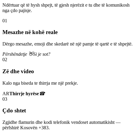
Ndërtuar që të hysh shpejt, të gjesh njerëzit e tu dhe të komunikosh
nga çdo pajisje.
01
Mesazhe në kohë reale
Dërgo mesazhe, emoji dhe skedarë në një pamje të qartë e të shpejtë.
Përshëndetje 👋
Si je sot?
02
Zë dhe video
Kalo nga biseda te thirrja me një prekje.
AR
Thirrje hyrëse
☎
03
Çdo shtet
Zgjidhe flamurin dhe kodi telefonik vendoset automatikisht —
përfshirë Kosovën +383.