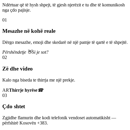
Ndërtuar që të hysh shpejt, të gjesh njerëzit e tu dhe të komunikosh
nga çdo pajisje.
01
Mesazhe në kohë reale
Dërgo mesazhe, emoji dhe skedarë në një pamje të qartë e të shpejtë.
Përshëndetje 👋
Si je sot?
02
Zë dhe video
Kalo nga biseda te thirrja me një prekje.
AR
Thirrje hyrëse
☎
03
Çdo shtet
Zgjidhe flamurin dhe kodi telefonik vendoset automatikisht —
përfshirë Kosovën +383.