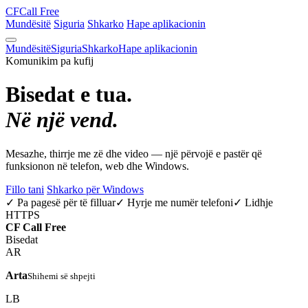
CF
Call Free
Mundësitë
Siguria
Shkarko
Hape aplikacionin
Mundësitë
Siguria
Shkarko
Hape aplikacionin
Komunikim pa kufij
Bisedat e tua.
Në një vend.
Mesazhe, thirrje me zë dhe video — një përvojë e pastër që
funksionon në telefon, web dhe Windows.
Fillo tani
Shkarko për Windows
✓ Pa pagesë për të filluar
✓ Hyrje me numër telefoni
✓ Lidhje
HTTPS
CF
Call Free
Bisedat
AR
Arta
Shihemi së shpejti
LB