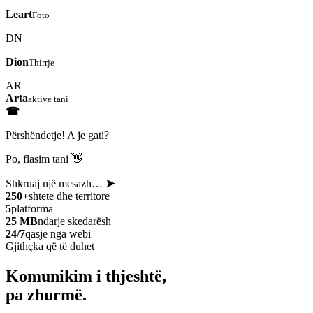
Leart
Foto
DN
Dion
Thirrje
AR
Arta
aktive tani
☎
Përshëndetje! A je gati?
Po, flasim tani 👋
Shkruaj një mesazh…
➤
250+
shtete dhe territore
5
platforma
25 MB
ndarje skedarësh
24/7
qasje nga webi
Gjithçka që të duhet
Komunikim i thjeshtë,
pa zhurmë.