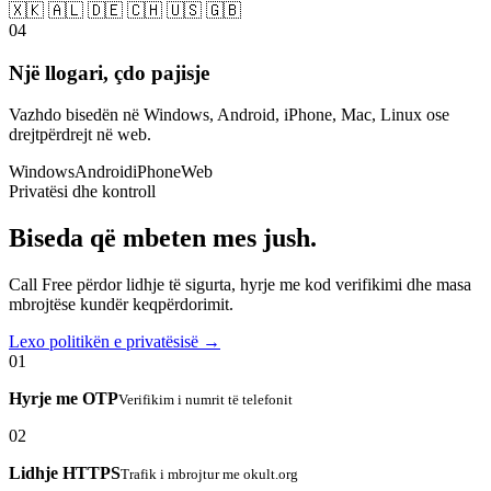
🇽🇰 🇦🇱 🇩🇪 🇨🇭 🇺🇸 🇬🇧
04
Një llogari, çdo pajisje
Vazhdo bisedën në Windows, Android, iPhone, Mac, Linux ose
drejtpërdrejt në web.
Windows
Android
iPhone
Web
Privatësi dhe kontroll
Biseda që mbeten mes jush.
Call Free përdor lidhje të sigurta, hyrje me kod verifikimi dhe masa
mbrojtëse kundër keqpërdorimit.
Lexo politikën e privatësisë →
01
Hyrje me OTP
Verifikim i numrit të telefonit
02
Lidhje HTTPS
Trafik i mbrojtur me okult.org