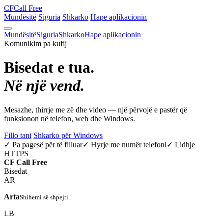
CF
Call Free
Mundësitë
Siguria
Shkarko
Hape aplikacionin
Mundësitë
Siguria
Shkarko
Hape aplikacionin
Komunikim pa kufij
Bisedat e tua.
Në një vend.
Mesazhe, thirrje me zë dhe video — një përvojë e pastër që
funksionon në telefon, web dhe Windows.
Fillo tani
Shkarko për Windows
✓ Pa pagesë për të filluar
✓ Hyrje me numër telefoni
✓ Lidhje
HTTPS
CF
Call Free
Bisedat
AR
Arta
Shihemi së shpejti
LB