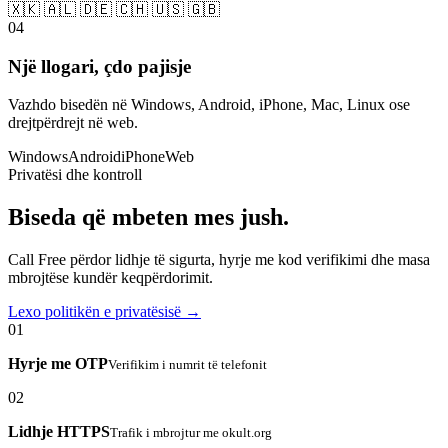
🇽🇰 🇦🇱 🇩🇪 🇨🇭 🇺🇸 🇬🇧
04
Një llogari, çdo pajisje
Vazhdo bisedën në Windows, Android, iPhone, Mac, Linux ose
drejtpërdrejt në web.
Windows
Android
iPhone
Web
Privatësi dhe kontroll
Biseda që mbeten mes jush.
Call Free përdor lidhje të sigurta, hyrje me kod verifikimi dhe masa
mbrojtëse kundër keqpërdorimit.
Lexo politikën e privatësisë →
01
Hyrje me OTP
Verifikim i numrit të telefonit
02
Lidhje HTTPS
Trafik i mbrojtur me okult.org