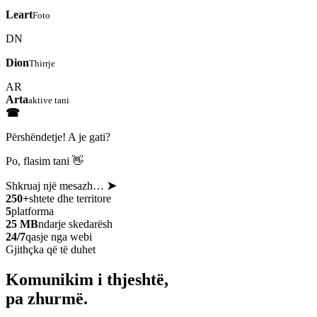
Leart
Foto
DN
Dion
Thirrje
AR
Arta
aktive tani
☎
Përshëndetje! A je gati?
Po, flasim tani 👋
Shkruaj një mesazh…
➤
250+
shtete dhe territore
5
platforma
25 MB
ndarje skedarësh
24/7
qasje nga webi
Gjithçka që të duhet
Komunikim i thjeshtë,
pa zhurmë.