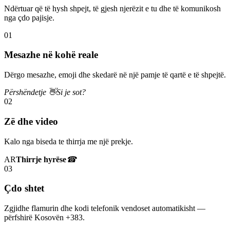
Ndërtuar që të hysh shpejt, të gjesh njerëzit e tu dhe të komunikosh
nga çdo pajisje.
01
Mesazhe në kohë reale
Dërgo mesazhe, emoji dhe skedarë në një pamje të qartë e të shpejtë.
Përshëndetje 👋
Si je sot?
02
Zë dhe video
Kalo nga biseda te thirrja me një prekje.
AR
Thirrje hyrëse
☎
03
Çdo shtet
Zgjidhe flamurin dhe kodi telefonik vendoset automatikisht —
përfshirë Kosovën +383.