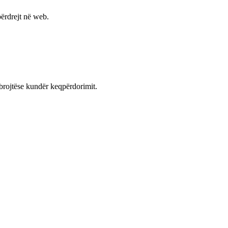
ërdrejt në web.
mbrojtëse kundër keqpërdorimit.