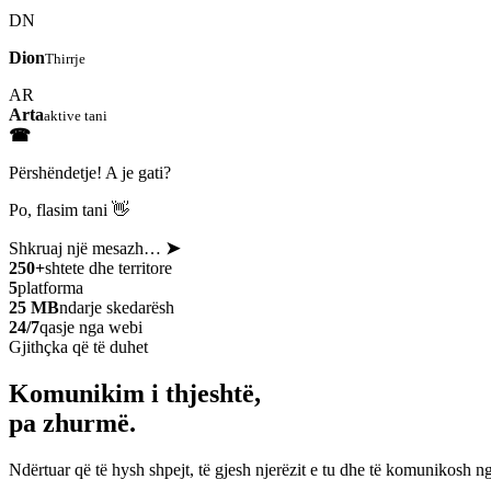
DN
Dion
Thirrje
AR
Arta
aktive tani
☎
Përshëndetje! A je gati?
Po, flasim tani 👋
Shkruaj një mesazh…
➤
250+
shtete dhe territore
5
platforma
25 MB
ndarje skedarësh
24/7
qasje nga webi
Gjithçka që të duhet
Komunikim i thjeshtë,
pa zhurmë.
Ndërtuar që të hysh shpejt, të gjesh njerëzit e tu dhe të komunikosh ng