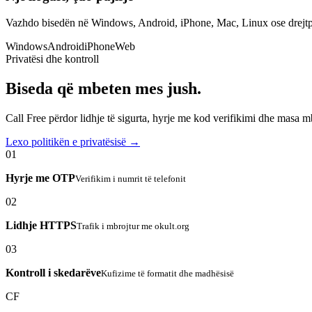
Vazhdo bisedën në Windows, Android, iPhone, Mac, Linux ose drejtp
Windows
Android
iPhone
Web
Privatësi dhe kontroll
Biseda që mbeten mes jush.
Call Free përdor lidhje të sigurta, hyrje me kod verifikimi dhe masa 
Lexo politikën e privatësisë →
01
Hyrje me OTP
Verifikim i numrit të telefonit
02
Lidhje HTTPS
Trafik i mbrojtur me okult.org
03
Kontroll i skedarëve
Kufizime të formatit dhe madhësisë
CF