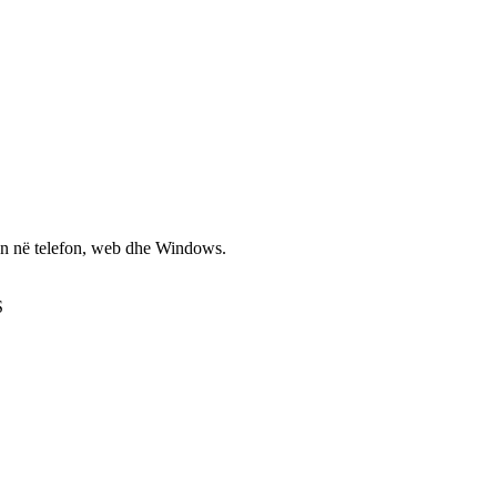
non në telefon, web dhe Windows.
S