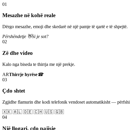
01
Mesazhe në kohë reale
Dërgo mesazhe, emoji dhe skedarë në një pamje të qartë e të shpejtë.
Përshëndetje 👋
Si je sot?
02
Zë dhe video
Kalo nga biseda te thirrja me një prekje.
AR
Thirrje hyrëse
☎
03
Çdo shtet
Zgjidhe flamurin dhe kodi telefonik vendoset automatikisht — përfs
🇽🇰 🇦🇱 🇩🇪 🇨🇭 🇺🇸 🇬🇧
04
Një llogari, çdo pajisje