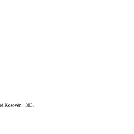
hirë Kosovën +383.