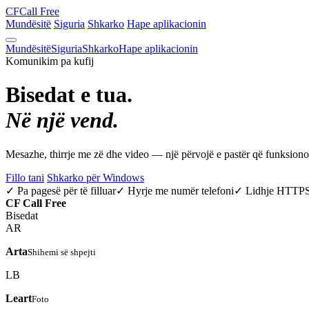
CF
Call Free
Mundësitë
Siguria
Shkarko
Hape aplikacionin
Mundësitë
Siguria
Shkarko
Hape aplikacionin
Komunikim pa kufij
Bisedat e tua.
Në një vend.
Mesazhe, thirrje me zë dhe video — një përvojë e pastër që funksio
Fillo tani
Shkarko për Windows
✓ Pa pagesë për të filluar
✓ Hyrje me numër telefoni
✓ Lidhje HTTP
CF
Call Free
Bisedat
AR
Arta
Shihemi së shpejti
LB
Leart
Foto