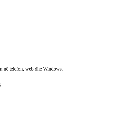
non në telefon, web dhe Windows.
S