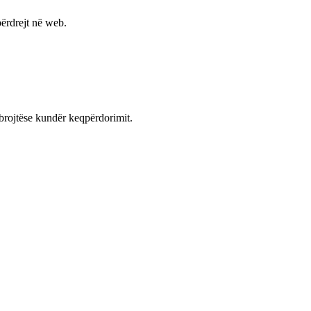
ërdrejt në web.
mbrojtëse kundër keqpërdorimit.