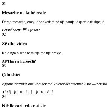
01
Mesazhe në kohë reale
Dërgo mesazhe, emoji dhe skedarë në një pamje të qartë e të shpejtë.
Përshëndetje 👋
Si je sot?
02
Zë dhe video
Kalo nga biseda te thirrja me një prekje.
AR
Thirrje hyrëse
☎
03
Çdo shtet
Zgjidhe flamurin dhe kodi telefonik vendoset automatikisht — përfs
🇽🇰 🇦🇱 🇩🇪 🇨🇭 🇺🇸 🇬🇧
04
Një llogari, çdo pajisje