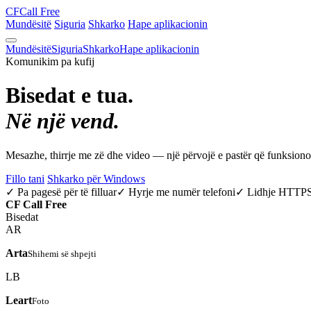
CF
Call Free
Mundësitë
Siguria
Shkarko
Hape aplikacionin
Mundësitë
Siguria
Shkarko
Hape aplikacionin
Komunikim pa kufij
Bisedat e tua.
Në një vend.
Mesazhe, thirrje me zë dhe video — një përvojë e pastër që funksio
Fillo tani
Shkarko për Windows
✓ Pa pagesë për të filluar
✓ Hyrje me numër telefoni
✓ Lidhje HTTP
CF
Call Free
Bisedat
AR
Arta
Shihemi së shpejti
LB
Leart
Foto