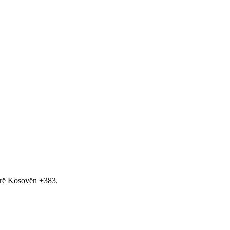
hirë Kosovën +383.