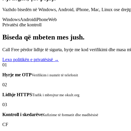
Vazhdo bisedën në Windows, Android, iPhone, Mac, Linux ose drejtp
Windows
Android
iPhone
Web
Privatësi dhe kontroll
Biseda që mbeten mes jush.
Call Free përdor lidhje të sigurta, hyrje me kod verifikimi dhe masa 
Lexo politikën e privatësisë →
01
Hyrje me OTP
Verifikim i numrit të telefonit
02
Lidhje HTTPS
Trafik i mbrojtur me okult.org
03
Kontroll i skedarëve
Kufizime të formatit dhe madhësisë
CF