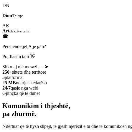
DN
Dion
Thirrje
AR
Arta
aktive tani
☎
Përshëndetje! A je gati?
Po, flasim tani 👋
Shkruaj një mesazh…
➤
250+
shtete dhe territore
5
platforma
25 MB
ndarje skedarësh
24/7
qasje nga webi
Gjithçka që të duhet
Komunikim i thjeshtë,
pa zhurmë.
Ndërtuar që të hysh shpejt, të gjesh njerëzit e tu dhe të komunikosh ng