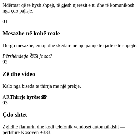
Ndërtuar që të hysh shpejt, të gjesh njerëzit e tu dhe të komunikosh
nga çdo pajisje.
01
Mesazhe në kohë reale
Dërgo mesazhe, emoji dhe skedarë në një pamje të qartë e të shpejtë.
Përshëndetje 👋
Si je sot?
02
Zë dhe video
Kalo nga biseda te thirrja me një prekje.
AR
Thirrje hyrëse
☎
03
Çdo shtet
Zgjidhe flamurin dhe kodi telefonik vendoset automatikisht —
përfshirë Kosovën +383.