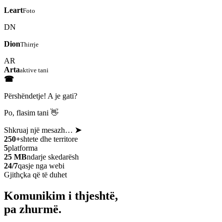
Leart
Foto
DN
Dion
Thirrje
AR
Arta
aktive tani
☎
Përshëndetje! A je gati?
Po, flasim tani 👋
Shkruaj një mesazh…
➤
250+
shtete dhe territore
5
platforma
25 MB
ndarje skedarësh
24/7
qasje nga webi
Gjithçka që të duhet
Komunikim i thjeshtë,
pa zhurmë.