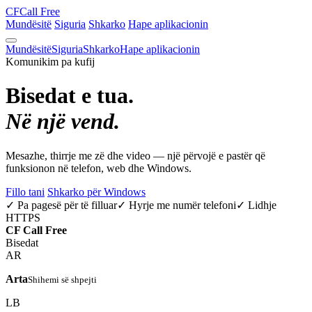
CF
Call Free
Mundësitë
Siguria
Shkarko
Hape aplikacionin
Mundësitë
Siguria
Shkarko
Hape aplikacionin
Komunikim pa kufij
Bisedat e tua.
Në një vend.
Mesazhe, thirrje me zë dhe video — një përvojë e pastër që
funksionon në telefon, web dhe Windows.
Fillo tani
Shkarko për Windows
✓ Pa pagesë për të filluar
✓ Hyrje me numër telefoni
✓ Lidhje
HTTPS
CF
Call Free
Bisedat
AR
Arta
Shihemi së shpejti
LB