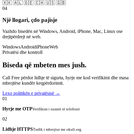
🇽🇰 🇦🇱 🇩🇪 🇨🇭 🇺🇸 🇬🇧
04
Një llogari, çdo pajisje
Vazhdo bisedën në Windows, Android, iPhone, Mac, Linux ose
drejtpërdrejt në web.
Windows
Android
iPhone
Web
Privatësi dhe kontroll
Biseda që mbeten mes jush.
Call Free përdor lidhje të sigurta, hyrje me kod verifikimi dhe masa
mbrojtëse kundër keqpërdorimit.
Lexo politikën e privatësisë →
01
Hyrje me OTP
Verifikim i numrit të telefonit
02
Lidhje HTTPS
Trafik i mbrojtur me okult.org