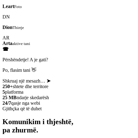
Leart
Foto
DN
Dion
Thirrje
AR
Arta
aktive tani
☎
Përshëndetje! A je gati?
Po, flasim tani 👋
Shkruaj një mesazh…
➤
250+
shtete dhe territore
5
platforma
25 MB
ndarje skedarësh
24/7
qasje nga webi
Gjithçka që të duhet
Komunikim i thjeshtë,
pa zhurmë.