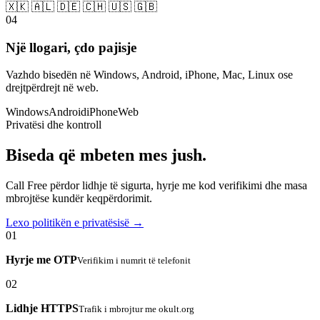
🇽🇰 🇦🇱 🇩🇪 🇨🇭 🇺🇸 🇬🇧
04
Një llogari, çdo pajisje
Vazhdo bisedën në Windows, Android, iPhone, Mac, Linux ose
drejtpërdrejt në web.
Windows
Android
iPhone
Web
Privatësi dhe kontroll
Biseda që mbeten mes jush.
Call Free përdor lidhje të sigurta, hyrje me kod verifikimi dhe masa
mbrojtëse kundër keqpërdorimit.
Lexo politikën e privatësisë →
01
Hyrje me OTP
Verifikim i numrit të telefonit
02
Lidhje HTTPS
Trafik i mbrojtur me okult.org