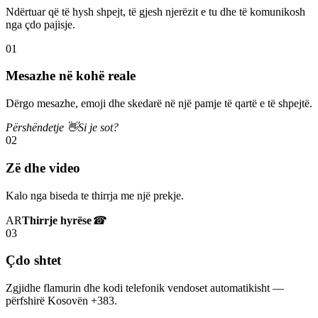
Ndërtuar që të hysh shpejt, të gjesh njerëzit e tu dhe të komunikosh
nga çdo pajisje.
01
Mesazhe në kohë reale
Dërgo mesazhe, emoji dhe skedarë në një pamje të qartë e të shpejtë.
Përshëndetje 👋
Si je sot?
02
Zë dhe video
Kalo nga biseda te thirrja me një prekje.
AR
Thirrje hyrëse
☎
03
Çdo shtet
Zgjidhe flamurin dhe kodi telefonik vendoset automatikisht —
përfshirë Kosovën +383.