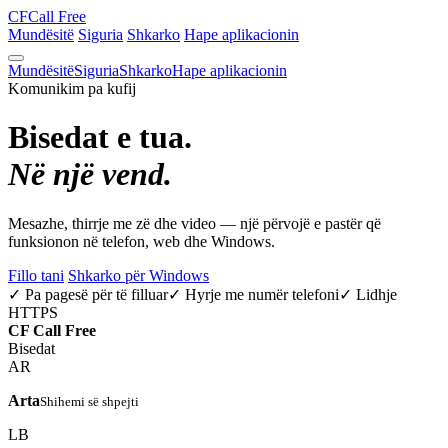
CF
Call Free
Mundësitë
Siguria
Shkarko
Hape aplikacionin
Mundësitë
Siguria
Shkarko
Hape aplikacionin
Komunikim pa kufij
Bisedat e tua.
Në një vend.
Mesazhe, thirrje me zë dhe video — një përvojë e pastër që
funksionon në telefon, web dhe Windows.
Fillo tani
Shkarko për Windows
✓ Pa pagesë për të filluar
✓ Hyrje me numër telefoni
✓ Lidhje
HTTPS
CF
Call Free
Bisedat
AR
Arta
Shihemi së shpejti
LB