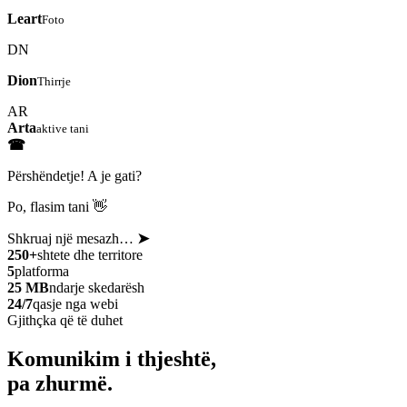
Leart
Foto
DN
Dion
Thirrje
AR
Arta
aktive tani
☎
Përshëndetje! A je gati?
Po, flasim tani 👋
Shkruaj një mesazh…
➤
250+
shtete dhe territore
5
platforma
25 MB
ndarje skedarësh
24/7
qasje nga webi
Gjithçka që të duhet
Komunikim i thjeshtë,
pa zhurmë.