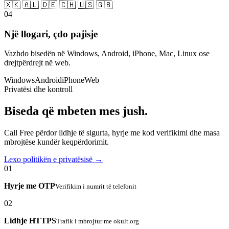
🇽🇰 🇦🇱 🇩🇪 🇨🇭 🇺🇸 🇬🇧
04
Një llogari, çdo pajisje
Vazhdo bisedën në Windows, Android, iPhone, Mac, Linux ose
drejtpërdrejt në web.
Windows
Android
iPhone
Web
Privatësi dhe kontroll
Biseda që mbeten mes jush.
Call Free përdor lidhje të sigurta, hyrje me kod verifikimi dhe masa
mbrojtëse kundër keqpërdorimit.
Lexo politikën e privatësisë →
01
Hyrje me OTP
Verifikim i numrit të telefonit
02
Lidhje HTTPS
Trafik i mbrojtur me okult.org