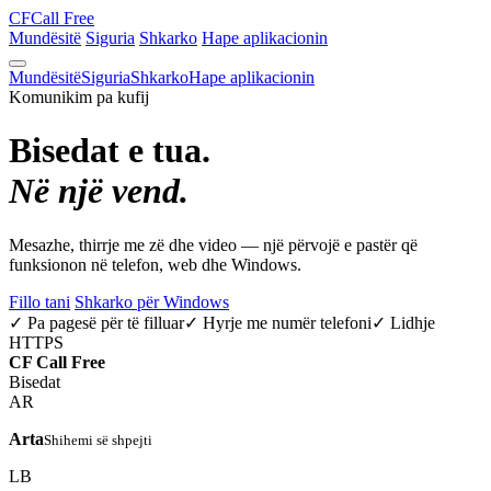
CF
Call Free
Mundësitë
Siguria
Shkarko
Hape aplikacionin
Mundësitë
Siguria
Shkarko
Hape aplikacionin
Komunikim pa kufij
Bisedat e tua.
Në një vend.
Mesazhe, thirrje me zë dhe video — një përvojë e pastër që
funksionon në telefon, web dhe Windows.
Fillo tani
Shkarko për Windows
✓ Pa pagesë për të filluar
✓ Hyrje me numër telefoni
✓ Lidhje
HTTPS
CF
Call Free
Bisedat
AR
Arta
Shihemi së shpejti
LB