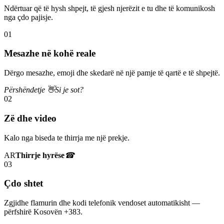
Ndërtuar që të hysh shpejt, të gjesh njerëzit e tu dhe të komunikosh
nga çdo pajisje.
01
Mesazhe në kohë reale
Dërgo mesazhe, emoji dhe skedarë në një pamje të qartë e të shpejtë.
Përshëndetje 👋
Si je sot?
02
Zë dhe video
Kalo nga biseda te thirrja me një prekje.
AR
Thirrje hyrëse
☎
03
Çdo shtet
Zgjidhe flamurin dhe kodi telefonik vendoset automatikisht —
përfshirë Kosovën +383.