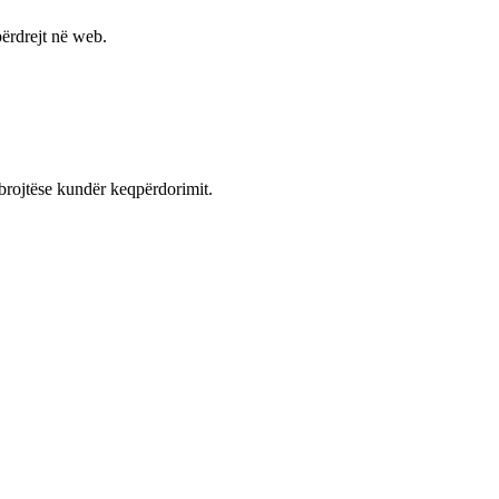
ërdrejt në web.
mbrojtëse kundër keqpërdorimit.