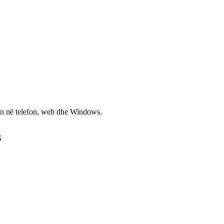
non në telefon, web dhe Windows.
S