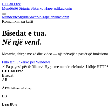
CF
Call Free
Mundësitë
Siguria
Shkarko
Hape aplikacionin
Mundësitë
Siguria
Shkarko
Hape aplikacionin
Komunikim pa kufij
Bisedat e tua.
Në një vend.
Mesazhe, thirrje me zë dhe video — një përvojë e pastër që funksio
Fillo tani
Shkarko për Windows
✓ Pa pagesë për të filluar
✓ Hyrje me numër telefoni
✓ Lidhje HTTP
CF
Call Free
Bisedat
AR
Arta
Shihemi së shpejti
LB
Leart
Foto