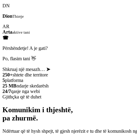
DN
Dion
Thirrje
AR
Arta
aktive tani
☎
Përshëndetje! A je gati?
Po, flasim tani 👋
Shkruaj një mesazh…
➤
250+
shtete dhe territore
5
platforma
25 MB
ndarje skedarësh
24/7
qasje nga webi
Gjithçka që të duhet
Komunikim i thjeshtë,
pa zhurmë.
Ndërtuar që të hysh shpejt, të gjesh njerëzit e tu dhe të komunikosh ng