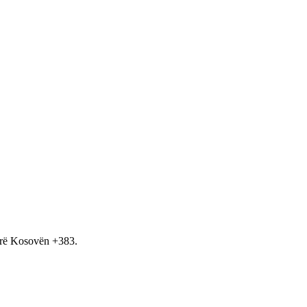
hirë Kosovën +383.