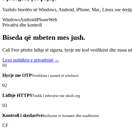
Vazhdo bisedën në Windows, Android, iPhone, Mac, Linux ose drejtp
Windows
Android
iPhone
Web
Privatësi dhe kontroll
Biseda që mbeten mes jush.
Call Free përdor lidhje të sigurta, hyrje me kod verifikimi dhe masa 
Lexo politikën e privatësisë →
01
Hyrje me OTP
Verifikim i numrit të telefonit
02
Lidhje HTTPS
Trafik i mbrojtur me okult.org
03
Kontroll i skedarëve
Kufizime të formatit dhe madhësisë
CF