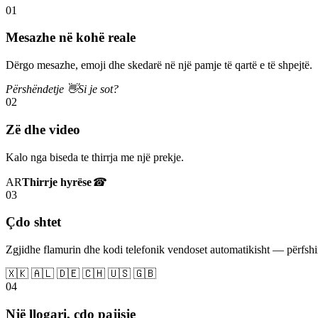
01
Mesazhe në kohë reale
Dërgo mesazhe, emoji dhe skedarë në një pamje të qartë e të shpejtë.
Përshëndetje 👋
Si je sot?
02
Zë dhe video
Kalo nga biseda te thirrja me një prekje.
AR
Thirrje hyrëse
☎
03
Çdo shtet
Zgjidhe flamurin dhe kodi telefonik vendoset automatikisht — përfs
🇽🇰 🇦🇱 🇩🇪 🇨🇭 🇺🇸 🇬🇧
04
Një llogari, çdo pajisje