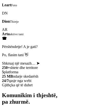
Leart
Foto
DN
Dion
Thirrje
AR
Arta
aktive tani
☎
Përshëndetje! A je gati?
Po, flasim tani 👋
Shkruaj një mesazh…
➤
250+
shtete dhe territore
5
platforma
25 MB
ndarje skedarësh
24/7
qasje nga webi
Gjithçka që të duhet
Komunikim i thjeshtë,
pa zhurmë.