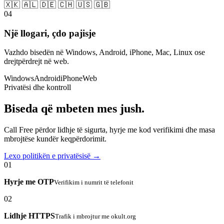
🇽🇰 🇦🇱 🇩🇪 🇨🇭 🇺🇸 🇬🇧
04
Një llogari, çdo pajisje
Vazhdo bisedën në Windows, Android, iPhone, Mac, Linux ose
drejtpërdrejt në web.
Windows
Android
iPhone
Web
Privatësi dhe kontroll
Biseda që mbeten mes jush.
Call Free përdor lidhje të sigurta, hyrje me kod verifikimi dhe masa
mbrojtëse kundër keqpërdorimit.
Lexo politikën e privatësisë →
01
Hyrje me OTP
Verifikim i numrit të telefonit
02
Lidhje HTTPS
Trafik i mbrojtur me okult.org