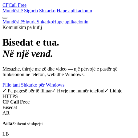
CF
Call Free
Mundësitë
Siguria
Shkarko
Hape aplikacionin
Mundësitë
Siguria
Shkarko
Hape aplikacionin
Komunikim pa kufij
Bisedat e tua.
Në një vend.
Mesazhe, thirrje me zë dhe video — një përvojë e pastër që
funksionon në telefon, web dhe Windows.
Fillo tani
Shkarko për Windows
✓ Pa pagesë për të filluar
✓ Hyrje me numër telefoni
✓ Lidhje
HTTPS
CF
Call Free
Bisedat
AR
Arta
Shihemi së shpejti
LB