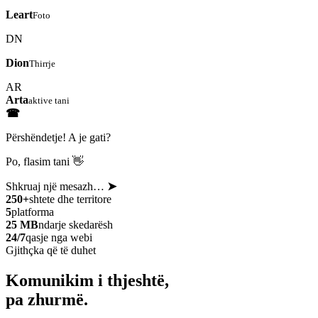
Leart
Foto
DN
Dion
Thirrje
AR
Arta
aktive tani
☎
Përshëndetje! A je gati?
Po, flasim tani 👋
Shkruaj një mesazh…
➤
250+
shtete dhe territore
5
platforma
25 MB
ndarje skedarësh
24/7
qasje nga webi
Gjithçka që të duhet
Komunikim i thjeshtë,
pa zhurmë.