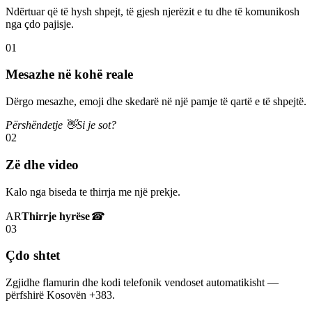
Ndërtuar që të hysh shpejt, të gjesh njerëzit e tu dhe të komunikosh
nga çdo pajisje.
01
Mesazhe në kohë reale
Dërgo mesazhe, emoji dhe skedarë në një pamje të qartë e të shpejtë.
Përshëndetje 👋
Si je sot?
02
Zë dhe video
Kalo nga biseda te thirrja me një prekje.
AR
Thirrje hyrëse
☎
03
Çdo shtet
Zgjidhe flamurin dhe kodi telefonik vendoset automatikisht —
përfshirë Kosovën +383.