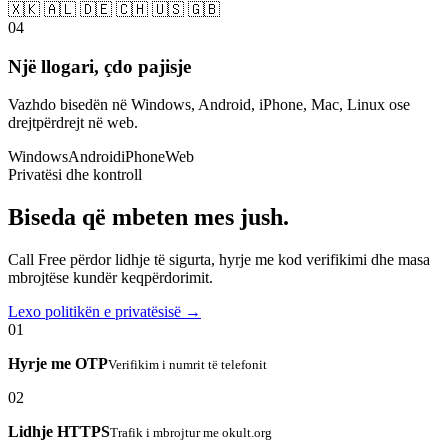
🇽🇰 🇦🇱 🇩🇪 🇨🇭 🇺🇸 🇬🇧
04
Një llogari, çdo pajisje
Vazhdo bisedën në Windows, Android, iPhone, Mac, Linux ose
drejtpërdrejt në web.
Windows
Android
iPhone
Web
Privatësi dhe kontroll
Biseda që mbeten mes jush.
Call Free përdor lidhje të sigurta, hyrje me kod verifikimi dhe masa
mbrojtëse kundër keqpërdorimit.
Lexo politikën e privatësisë →
01
Hyrje me OTP
Verifikim i numrit të telefonit
02
Lidhje HTTPS
Trafik i mbrojtur me okult.org