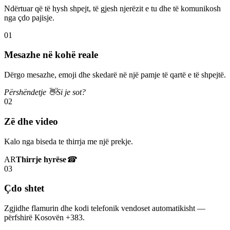
Ndërtuar që të hysh shpejt, të gjesh njerëzit e tu dhe të komunikosh
nga çdo pajisje.
01
Mesazhe në kohë reale
Dërgo mesazhe, emoji dhe skedarë në një pamje të qartë e të shpejtë.
Përshëndetje 👋
Si je sot?
02
Zë dhe video
Kalo nga biseda te thirrja me një prekje.
AR
Thirrje hyrëse
☎
03
Çdo shtet
Zgjidhe flamurin dhe kodi telefonik vendoset automatikisht —
përfshirë Kosovën +383.