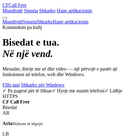
CF
Call Free
Mundësitë
Siguria
Shkarko
Hape aplikacionin
Mundësitë
Siguria
Shkarko
Hape aplikacionin
Komunikim pa kufij
Bisedat e tua.
Në një vend.
Mesazhe, thirrje me zë dhe video — një përvojë e pastër që
funksionon në telefon, web dhe Windows.
Fillo tani
Shkarko për Windows
✓ Pa pagesë për të filluar
✓ Hyrje me numër telefoni
✓ Lidhje
HTTPS
CF
Call Free
Bisedat
AR
Arta
Shihemi së shpejti
LB