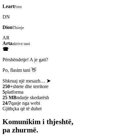
Leart
Foto
DN
Dion
Thirrje
AR
Arta
aktive tani
☎
Përshëndetje! A je gati?
Po, flasim tani 👋
Shkruaj një mesazh…
➤
250+
shtete dhe territore
5
platforma
25 MB
ndarje skedarësh
24/7
qasje nga webi
Gjithçka që të duhet
Komunikim i thjeshtë,
pa zhurmë.