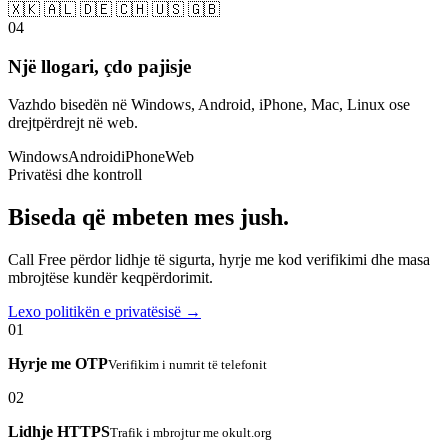
🇽🇰 🇦🇱 🇩🇪 🇨🇭 🇺🇸 🇬🇧
04
Një llogari, çdo pajisje
Vazhdo bisedën në Windows, Android, iPhone, Mac, Linux ose
drejtpërdrejt në web.
Windows
Android
iPhone
Web
Privatësi dhe kontroll
Biseda që mbeten mes jush.
Call Free përdor lidhje të sigurta, hyrje me kod verifikimi dhe masa
mbrojtëse kundër keqpërdorimit.
Lexo politikën e privatësisë →
01
Hyrje me OTP
Verifikim i numrit të telefonit
02
Lidhje HTTPS
Trafik i mbrojtur me okult.org