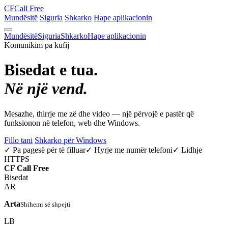
CF
Call Free
Mundësitë
Siguria
Shkarko
Hape aplikacionin
Mundësitë
Siguria
Shkarko
Hape aplikacionin
Komunikim pa kufij
Bisedat e tua.
Në një vend.
Mesazhe, thirrje me zë dhe video — një përvojë e pastër që
funksionon në telefon, web dhe Windows.
Fillo tani
Shkarko për Windows
✓ Pa pagesë për të filluar
✓ Hyrje me numër telefoni
✓ Lidhje
HTTPS
CF
Call Free
Bisedat
AR
Arta
Shihemi së shpejti
LB