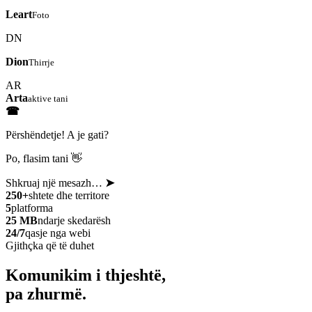
Leart
Foto
DN
Dion
Thirrje
AR
Arta
aktive tani
☎
Përshëndetje! A je gati?
Po, flasim tani 👋
Shkruaj një mesazh…
➤
250+
shtete dhe territore
5
platforma
25 MB
ndarje skedarësh
24/7
qasje nga webi
Gjithçka që të duhet
Komunikim i thjeshtë,
pa zhurmë.