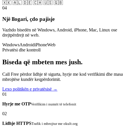
🇽🇰 🇦🇱 🇩🇪 🇨🇭 🇺🇸 🇬🇧
04
Një llogari, çdo pajisje
Vazhdo bisedën në Windows, Android, iPhone, Mac, Linux ose
drejtpërdrejt në web.
Windows
Android
iPhone
Web
Privatësi dhe kontroll
Biseda që mbeten mes jush.
Call Free përdor lidhje të sigurta, hyrje me kod verifikimi dhe masa
mbrojtëse kundër keqpërdorimit.
Lexo politikën e privatësisë →
01
Hyrje me OTP
Verifikim i numrit të telefonit
02
Lidhje HTTPS
Trafik i mbrojtur me okult.org