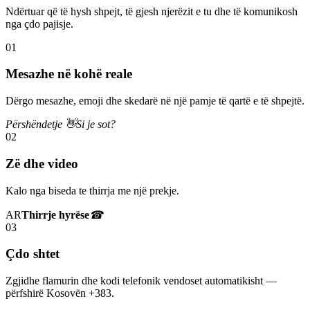
Ndërtuar që të hysh shpejt, të gjesh njerëzit e tu dhe të komunikosh
nga çdo pajisje.
01
Mesazhe në kohë reale
Dërgo mesazhe, emoji dhe skedarë në një pamje të qartë e të shpejtë.
Përshëndetje 👋
Si je sot?
02
Zë dhe video
Kalo nga biseda te thirrja me një prekje.
AR
Thirrje hyrëse
☎
03
Çdo shtet
Zgjidhe flamurin dhe kodi telefonik vendoset automatikisht —
përfshirë Kosovën +383.