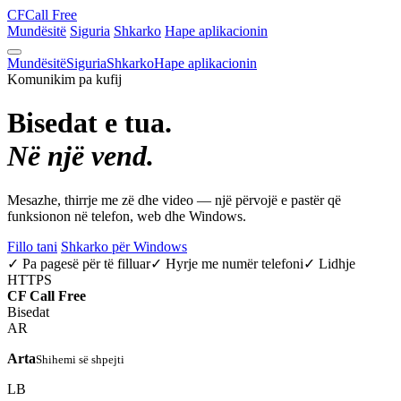
CF
Call Free
Mundësitë
Siguria
Shkarko
Hape aplikacionin
Mundësitë
Siguria
Shkarko
Hape aplikacionin
Komunikim pa kufij
Bisedat e tua.
Në një vend.
Mesazhe, thirrje me zë dhe video — një përvojë e pastër që
funksionon në telefon, web dhe Windows.
Fillo tani
Shkarko për Windows
✓ Pa pagesë për të filluar
✓ Hyrje me numër telefoni
✓ Lidhje
HTTPS
CF
Call Free
Bisedat
AR
Arta
Shihemi së shpejti
LB