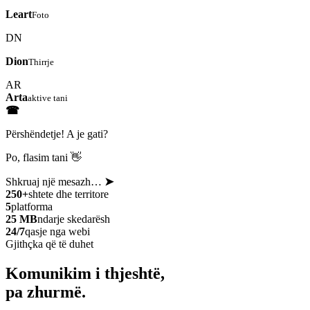
Leart
Foto
DN
Dion
Thirrje
AR
Arta
aktive tani
☎
Përshëndetje! A je gati?
Po, flasim tani 👋
Shkruaj një mesazh…
➤
250+
shtete dhe territore
5
platforma
25 MB
ndarje skedarësh
24/7
qasje nga webi
Gjithçka që të duhet
Komunikim i thjeshtë,
pa zhurmë.