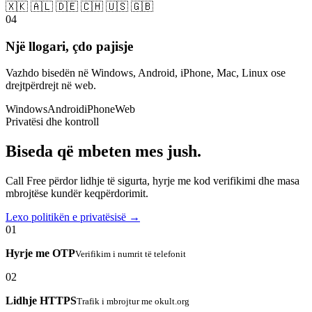
🇽🇰 🇦🇱 🇩🇪 🇨🇭 🇺🇸 🇬🇧
04
Një llogari, çdo pajisje
Vazhdo bisedën në Windows, Android, iPhone, Mac, Linux ose
drejtpërdrejt në web.
Windows
Android
iPhone
Web
Privatësi dhe kontroll
Biseda që mbeten mes jush.
Call Free përdor lidhje të sigurta, hyrje me kod verifikimi dhe masa
mbrojtëse kundër keqpërdorimit.
Lexo politikën e privatësisë →
01
Hyrje me OTP
Verifikim i numrit të telefonit
02
Lidhje HTTPS
Trafik i mbrojtur me okult.org