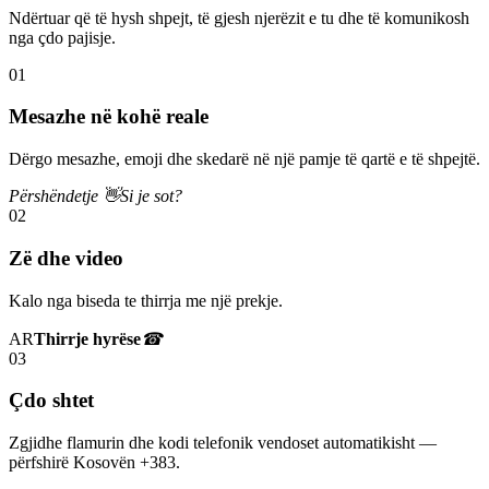
Ndërtuar që të hysh shpejt, të gjesh njerëzit e tu dhe të komunikosh
nga çdo pajisje.
01
Mesazhe në kohë reale
Dërgo mesazhe, emoji dhe skedarë në një pamje të qartë e të shpejtë.
Përshëndetje 👋
Si je sot?
02
Zë dhe video
Kalo nga biseda te thirrja me një prekje.
AR
Thirrje hyrëse
☎
03
Çdo shtet
Zgjidhe flamurin dhe kodi telefonik vendoset automatikisht —
përfshirë Kosovën +383.